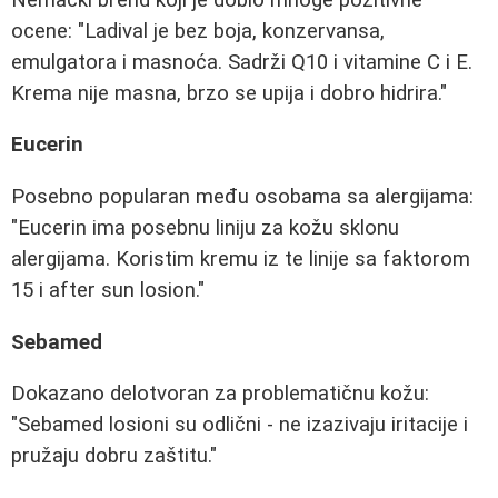
ocene: "Ladival je bez boja, konzervansa,
emulgatora i masnoća. Sadrži Q10 i vitamine C i E.
Krema nije masna, brzo se upija i dobro hidrira."
Eucerin
Posebno popularan među osobama sa alergijama:
"Eucerin ima posebnu liniju za kožu sklonu
alergijama. Koristim kremu iz te linije sa faktorom
15 i after sun losion."
Sebamed
Dokazano delotvoran za problematičnu kožu:
"Sebamed losioni su odlični - ne izazivaju iritacije i
pružaju dobru zaštitu."