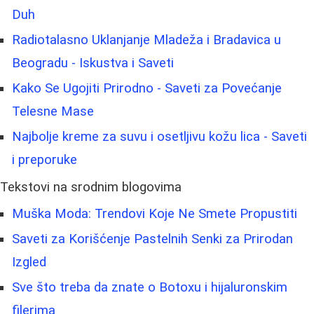
Duh
Radiotalasno Uklanjanje Mladeža i Bradavica u
Beogradu - Iskustva i Saveti
Kako Se Ugojiti Prirodno - Saveti za Povećanje
Telesne Mase
Najbolje kreme za suvu i osetljivu kožu lica - Saveti
i preporuke
Tekstovi na srodnim blogovima
Muška Moda: Trendovi Koje Ne Smete Propustiti
Saveti za Korišćenje Pastelnih Senki za Prirodan
Izgled
Sve što treba da znate o Botoxu i hijaluronskim
filerima