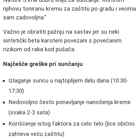
njihovu toniranu kremu za zaštitu po gradu i veoma
sam zadovoljna."
Važno je obratiti pažnju na sastav jer su neki
sintetički beta karoteni povezani s povećanim
rizikom od raka kod pušača.
Najčešće greške pri sunčanju
Izlaganje suncu u najtoplijem delu dana (10:30-
17:30)
Nedovoljno često ponavljanje nanošenja kreme
(svaka 2-3 sata)
Korišćenje istog faktora za celo telo (lice obično
zahteva veću zaštitu)