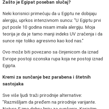
Zašto je Egipat poseban slučaj?
Neki korisnici primećuju da u Egiptu ne dobijaju
alergiju, uprkos intenzivnom suncu: "U Egiptu prvi
put posle 10 godina nisam imala alergiju. Moja
teorija je da je tamo manji indeks UV zračenja i da
sunce nije toliko agresivno kao kod nas."
Ovo može biti povezano sa činjenicom da iznad
Evrope postoji ozonska rupa koja ne postoji iznad
Egipta.
Kremi za sunčanje bez parabena i štetnih
sastojaka
Sve više ljudi traži prirodnije alternative:
"Razmišljam da pređem na prirodnije varijante.
Nature S ima dobru liniju za sunčanje. Koristim