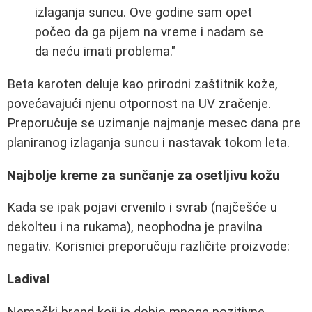
izlaganja suncu. Ove godine sam opet
počeo da ga pijem na vreme i nadam se
da neću imati problema."
Beta karoten deluje kao prirodni zaštitnik kože,
povećavajući njenu otpornost na UV zračenje.
Preporučuje se uzimanje najmanje mesec dana pre
planiranog izlaganja suncu i nastavak tokom leta.
Najbolje kreme za sunčanje za osetljivu kožu
Kada se ipak pojavi crvenilo i svrab (najčešće u
dekolteu i na rukama), neophodna je pravilna
negativ. Korisnici preporučuju različite proizvode:
Ladival
Nemački brend koji je dobio mnoge pozitivne