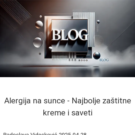
Alergija na sunce - Najbolje zaštitne
kreme i saveti
Radoslava Videsković
2025-04-28