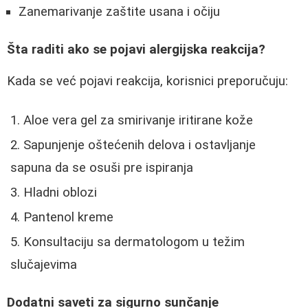
Zanemarivanje zaštite usana i očiju
Šta raditi ako se pojavi alergijska reakcija?
Kada se već pojavi reakcija, korisnici preporučuju:
Aloe vera gel za smirivanje iritirane kože
Sapunjenje oštećenih delova i ostavljanje
sapuna da se osuši pre ispiranja
Hladni oblozi
Pantenol kreme
Konsultaciju sa dermatologom u težim
slučajevima
Dodatni saveti za sigurno sunčanje