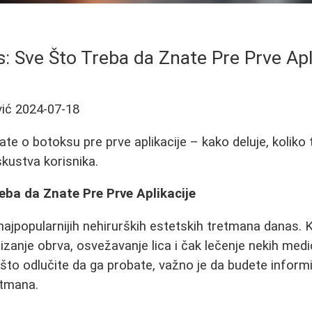
: Sve Što Treba da Znate Pre Prve Apl
ić
2024-07-18
te o botoksu pre prve aplikacije – kako deluje, koliko tr
 iskustva korisnika.
eba da Znate Pre Prve Aplikacije
najpopularnijih nehirurških estetskih tretmana danas. K
izanje obrva, osvežavanje lica i čak lečenje nekih medi
to odlučite da ga probate, važno je da budete inform
etmana.