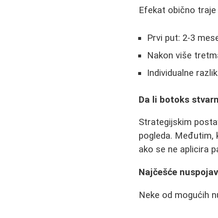
Efekat obično traje 
Prvi put: 2-3 mes
Nakon više tretm
Individualne razli
Da li botoks stvar
Strategijskim posta
pogleda. Međutim, 
ako se ne aplicira pa
Najčešće nuspojave
Neke od mogućih nu