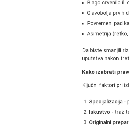
Blago crvenilo il
Glavobolja prvih 
Povremeni pad ka
Asimetrija (retko,
Da biste smanjili ri
uputstva nakon tre
Kako izabrati prav
Ključni faktori pri i
Specijalizacija
- 
Iskustvo
- traži
Originalni prepar