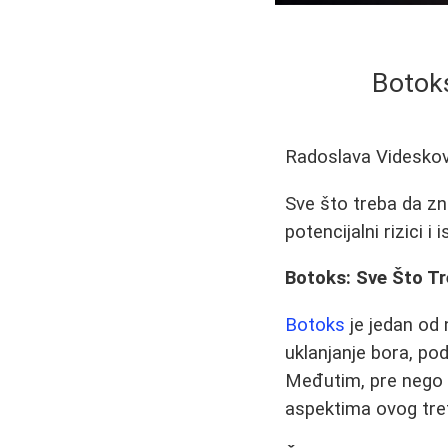
Botoks
Radoslava Videskov
Sve što treba da zna
potencijalni rizici i
Botoks: Sve Što Tr
Botoks
je jedan od 
uklanjanje bora, pod
Međutim, pre nego š
aspektima ovog tr