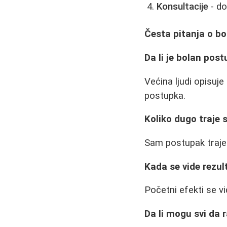
Konsultacije
- do
Česta pitanja o b
Da li je bolan pos
Većina ljudi opisuj
postupka.
Koliko dugo traje
Sam postupak traje 
Kada se vide rezul
Početni efekti se v
Da li mogu svi da 