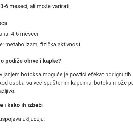
3-6 meseci, ali može varirati:
eca
ana: 4-6 meseci
ke: metabolizam, fizička aktivnost
no podiže obrve i kapke?
vljanjem botoksa moguće je postići efekat podignutih 
kod osoba sa već spuštenim kapcima, botoks može pog
žljivo.
 i kako ih izbeći
spojava uključuju: