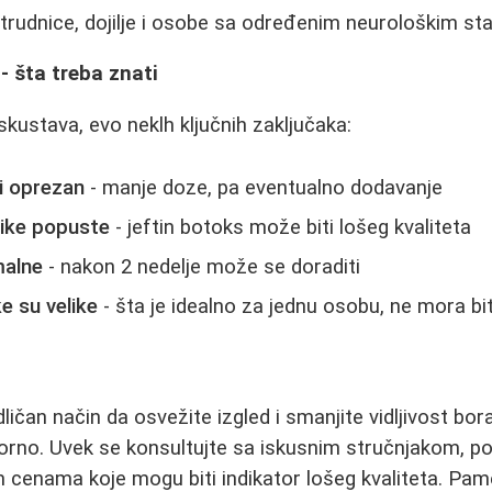
a trudnice, dojilje i osobe sa određenim neurološkim st
- šta treba znati
skustava, evo neklh ključnih zaključaka:
ti oprezan
- manje doze, pa eventualno dodavanje
like popuste
- jeftin botoks može biti lošeg kvaliteta
malne
- nakon 2 nedelje može se doraditi
ke su velike
- šta je idealno za jednu osobu, ne mora bi
ičan način da osvežite izgled i smanjite vidljivost bora,
orno. Uvek se konsultujte sa iskusnim stručnjakom, post
im cenama koje mogu biti indikator lošeg kvaliteta. Pa