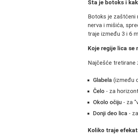
Šta je botoks i ka
Botoks je zaštćeni 
nerva i mišića, spre
traje između 3 i 6 
Koje regije lica se
Najčešće tretirane 
Glabela
(između ob
Čelo
- za horizon
Okolo očiju
- za "
Donji deo lica
- za
Koliko traje efeka