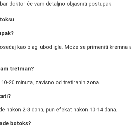
bar doktor će vam detaljno objasniti postupak
otoksu
tupak?
e osećaj kao blagi ubod igle. Može se primeniti kremna 
 sam tretman?
10-20 minuta, zavisno od tretiranih zona.
tati?
ide nakon 2-3 dana, pun efekat nakon 10-14 dana.
rade botoks?