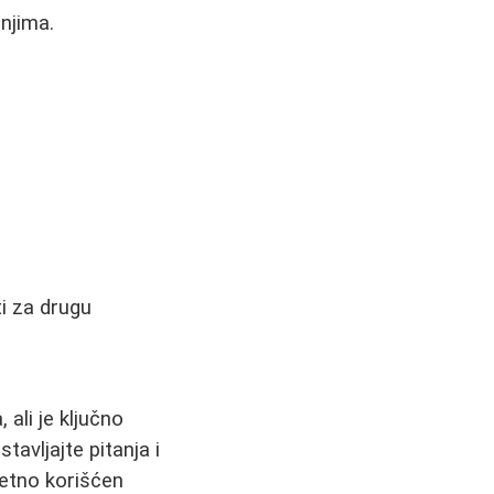
anjima.
ti za drugu
 ali je ključno
avljajte pitanja i
metno korišćen