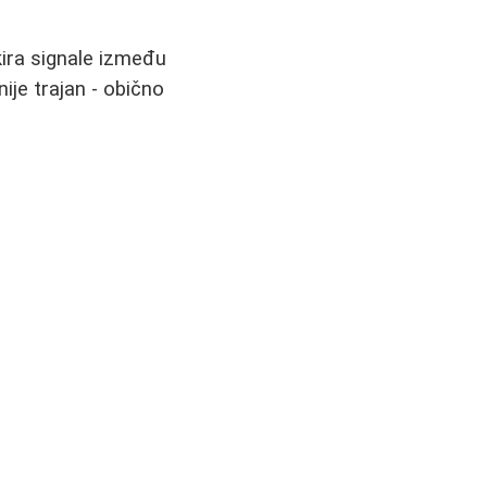
kira signale između
ije trajan - obično