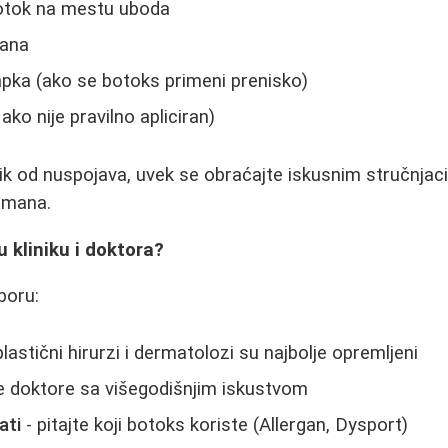
i otok na mestu uboda
dana
pka (ako se botoks primeni prenisko)
 ako nije pravilno apliciran)
zik od nuspojava, uvek se obraćajte iskusnim stručnjaci
tmana.
u kliniku i doktora?
zboru:
plastični hirurzi i dermatolozi su najbolje opremljeni
te doktore sa višegodišnjim iskustvom
ati
- pitajte koji botoks koriste (Allergan, Dysport)