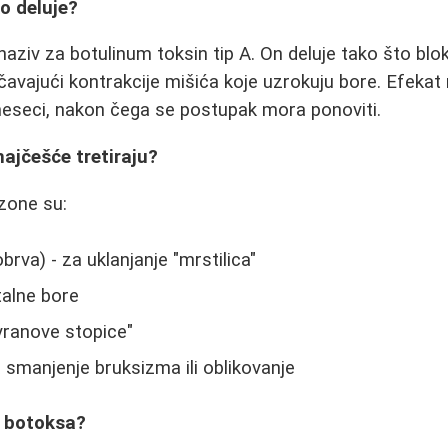
ko deluje?
naziv za botulinum toksin tip A. On deluje tako što blo
čavajući kontrakcije mišića koje uzrokuju bore. Efekat n
meseci, nakon čega se postupak mora ponoviti.
 najčešće tretiraju?
zone su:
rva) - za uklanjanje "mrstilica"
talne bore
vranove stopice"
 smanjenje bruksizma ili oblikovanje
t botoksa?