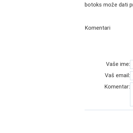
botoks može dati pr
Komentari
Vaše ime:
Vaš email:
Komentar: