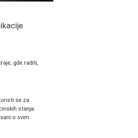
ikacije
aje, gde raditi,
oristi se za
cinskih stanja.
isani o svim