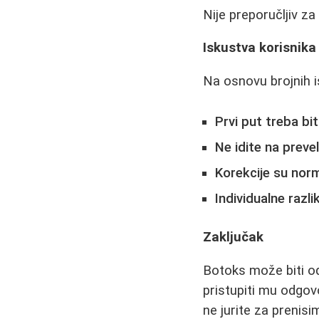
Nije preporučljiv z
Iskustva korisnika 
Na osnovu brojnih i
Prvi put treba bi
Ne idite na preve
Korekcije su nor
Individualne razli
Zaključak
Botoks može biti odl
pristupiti mu odgov
ne jurite za prenis