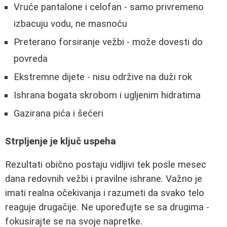
Vruće pantalone i celofan - samo privremeno
izbacuju vodu, ne masnoću
Preterano forsiranje vežbi - može dovesti do
povreda
Ekstremne dijete - nisu održive na duži rok
Ishrana bogata skrobom i ugljenim hidratima
Gazirana pića i šećeri
Strpljenje je ključ uspeha
Rezultati obično postaju vidljivi tek posle mesec
dana redovnih vežbi i pravilne ishrane. Važno je
imati realna očekivanja i razumeti da svako telo
reaguje drugačije. Ne upoređujte se sa drugima -
fokusirajte se na svoje napretke.