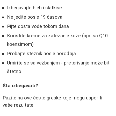
Izbegavajte hleb i slatkiše
Ne jedite posle 19 časova
Pijte dosta vode tokom dana
Koristite kreme za zatezanje kože (npr. sa Q10
koenzimom)
Probajte steznik posle porođaja
Umirite se sa vežbanjem - preterivanje može biti
štetno
Šta izbegavati?
Pazite na ove česte greške koje mogu usporiti
vaše rezultate: