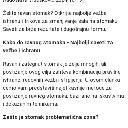
Želite ravan stomak? Otkrijte najbolje vežbe,
ishranu i trikove za smanjivanje sala na stomaku.
Saveti za brže rezultate i dugotrajnu formu.
Kako do ravnog stomaka - Najbolji saveti za
vežbe i ishranu
Ravan i zategnut stomak je želja mnogih, ali
postizanje ovog cilja zahteva kombinaciju pravilne
ishrane, redovnih vežbi i strpljenja. U ovom članku
ćemo vam predstaviti najefikasnije metode za
postizanje ravneg stomaka, bazirane na iskustvima
i dokazanim tehnikama.
Zašto je stomak problematična zona?