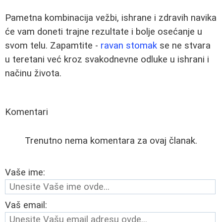
Pametna kombinacija vežbi, ishrane i zdravih navika
će vam doneti trajne rezultate i bolje osećanje u
svom telu. Zapamtite -
ravan stomak
se ne stvara
u teretani već kroz svakodnevne odluke u ishrani i
načinu života.
Komentari
Trenutno nema komentara za ovaj članak.
Vaše ime:
Vaš email: