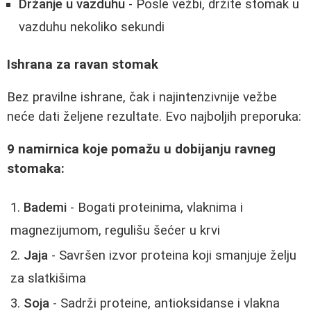
Držanje u vazduhu
- Posle vežbi, držite stomak u
vazduhu nekoliko sekundi
Ishrana za ravan stomak
Bez pravilne ishrane, čak i najintenzivnije vežbe
neće dati željene rezultate. Evo najboljih preporuka:
9 namirnica koje pomažu u dobijanju ravneg
stomaka:
Bademi
- Bogati proteinima, vlaknima i
magnezijumom, regulišu šećer u krvi
Jaja
- Savršen izvor proteina koji smanjuje želju
za slatkišima
Soja
- Sadrži proteine, antioksidanse i vlakna