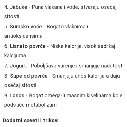
Jabuke
- Puna vlakana i vode, stvaraju osećaj
sitosti
Šumsko voće
- Bogato vlaknima i
antioksidansima
Lisnato povrće
- Niske kalorije, visok sadržaj
kalcijuma
Jogurt
- Poboljšava varenje i smanjuje nadutost
Supe od povrća
- Smanjuju unos kalorija a daju
osećaj sitosti
Losos
- Bogat omega-3 masnim kiselinama koje
podstiču metabolizam
Dodatni saveti i trikovi