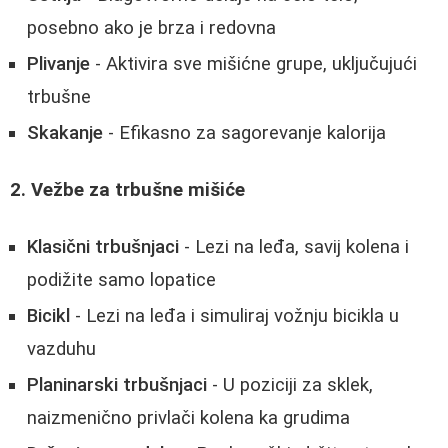
posebno ako je brza i redovna
Plivanje
- Aktivira sve mišićne grupe, uključujući
trbušne
Skakanje
- Efikasno za sagorevanje kalorija
2. Vežbe za trbušne mišiće
Klasični trbušnjaci
- Lezi na leđa, savij kolena i
podižite samo lopatice
Bicikl
- Lezi na leđa i simuliraj vožnju bicikla u
vazduhu
Planinarski trbušnjaci
- U poziciji za sklek,
naizmenično privlači kolena ka grudima