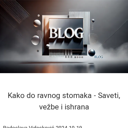
Kako do ravnog stomaka - Saveti,
vežbe i ishrana
Radoslava Videsković
2024-10-19