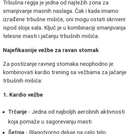
Trbušna regija je jedna od najtežih zona za
smanjivanje masnih naslaga. Čak i kada imamo
izrađene trbušne mišiće, oni mogu ostati skriveni
ispod sloja sala. Ključ je u kombinaciji smanjivanja
telesne masti i jačanju trbušnih mišića.
Najefikasnije vežbe za ravan stomak
Za postizanje ravneg stomaka neophodno je
kombinovati kardio trening sa vežbama za jačanje
trbušnih mišića:
1. Kardio vežbe
Trčanje
- Jedna od najboljih aerobnih aktivnosti
koja pomaže u sagorevanju masti
Šetnja
- Blagotvorno deluje na celo telo,