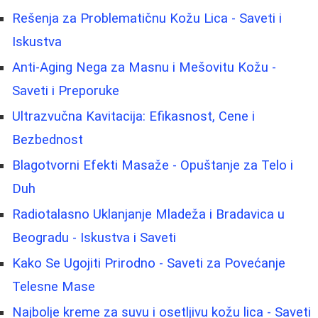
Rešenja za Problematičnu Kožu Lica - Saveti i
Iskustva
Anti-Aging Nega za Masnu i Mešovitu Kožu -
Saveti i Preporuke
Ultrazvučna Kavitacija: Efikasnost, Cene i
Bezbednost
Blagotvorni Efekti Masaže - Opuštanje za Telo i
Duh
Radiotalasno Uklanjanje Mladeža i Bradavica u
Beogradu - Iskustva i Saveti
Kako Se Ugojiti Prirodno - Saveti za Povećanje
Telesne Mase
Najbolje kreme za suvu i osetljivu kožu lica - Saveti