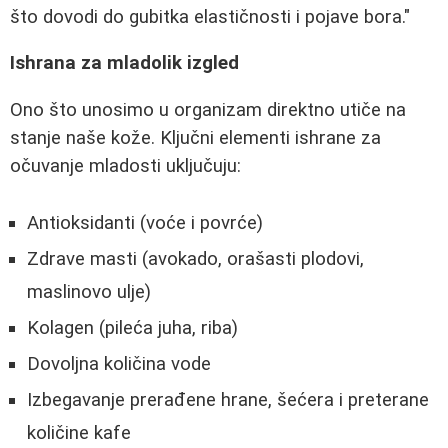
što dovodi do gubitka elastičnosti i pojave bora."
Ishrana za mladolik izgled
Ono što unosimo u organizam direktno utiče na
stanje naše kože. Ključni elementi ishrane za
očuvanje mladosti uključuju:
Antioksidanti (voće i povrće)
Zdrave masti (avokado, orašasti plodovi,
maslinovo ulje)
Kolagen (pileća juha, riba)
Dovoljna količina vode
Izbegavanje prerađene hrane, šećera i preterane
količine kafe