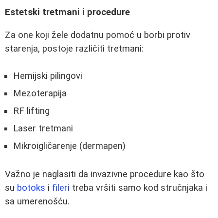
Estetski tretmani i procedure
Za one koji žele dodatnu pomoć u borbi protiv
starenja, postoje različiti tretmani:
Hemijski pilingovi
Mezoterapija
RF lifting
Laser tretmani
Mikroigličarenje (dermapen)
Važno je naglasiti da invazivne procedure kao što
su
botoks
i
fileri
treba vršiti samo kod stručnjaka i
sa umerenošću.