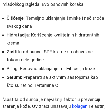
mladolikog izgleda. Evo osnovnih koraka:
Čišćenje:
Temeljno uklanjanje šminke i nečistoća
svakog dana
Hidratacija:
Korišćenje kvalitetnih hidratantnih
krema
Zaštita od sunca:
SPF kreme su obavezne
tokom cele godine
Piling:
Redovno uklanjanje mrtvih ćelija kože
Serumi:
Preparati sa aktivnim sastojcima kao
što su retinol i vitamina C
"Zaštita od sunca je najvažniji faktor u prevenciji
starenja kože. UV zraci uništavaju
kolagen
i elastin,