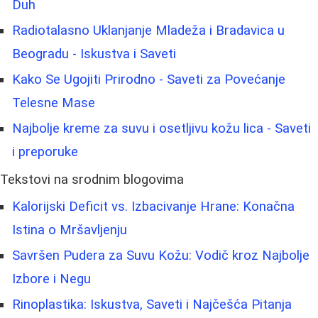
Duh
Radiotalasno Uklanjanje Mladeža i Bradavica u
Beogradu - Iskustva i Saveti
Kako Se Ugojiti Prirodno - Saveti za Povećanje
Telesne Mase
Najbolje kreme za suvu i osetljivu kožu lica - Saveti
i preporuke
Tekstovi na srodnim blogovima
Kalorijski Deficit vs. Izbacivanje Hrane: Konačna
Istina o Mršavljenju
Savršen Pudera za Suvu Kožu: Vodič kroz Najbolje
Izbore i Negu
Rinoplastika: Iskustva, Saveti i Najčešća Pitanja