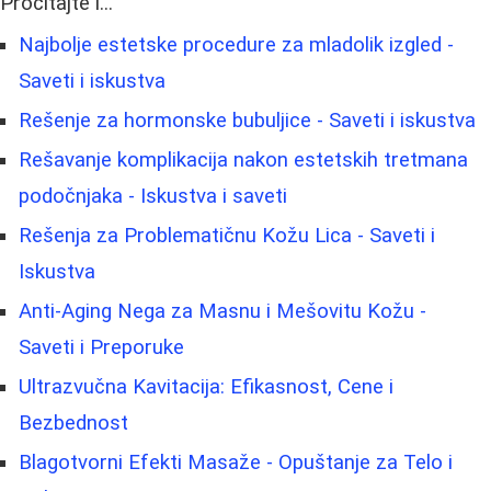
Pročitajte i...
Najbolje estetske procedure za mladolik izgled -
Saveti i iskustva
Rešenje za hormonske bubuljice - Saveti i iskustva
Rešavanje komplikacija nakon estetskih tretmana
podočnjaka - Iskustva i saveti
Rešenja za Problematičnu Kožu Lica - Saveti i
Iskustva
Anti-Aging Nega za Masnu i Mešovitu Kožu -
Saveti i Preporuke
Ultrazvučna Kavitacija: Efikasnost, Cene i
Bezbednost
Blagotvorni Efekti Masaže - Opuštanje za Telo i