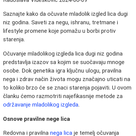
Saznajte kako da očuvate mladolik izgled lica dugi
niz godina. Saveti za negu, ishranu, tretmane i
lifestyle promene koje pomažu u borbi protiv
starenja.
Očuvanje mladolikog izgleda lica dugi niz godina
predstavlja izazov sa kojim se suočavaju mnoge
osobe. Dok genetika igra ključnu ulogu, pravilna
nega i zdrav način života mogu značajno uticati na
to koliko brzo će se znaci starenja pojaviti. U ovom
članku ćemo razmotriti najefikasnije metode za
održavanje mladolikog izgleda
.
Osnove pravilne nege lica
Redovna i pravilna
nega lica
je temelj očuvanja