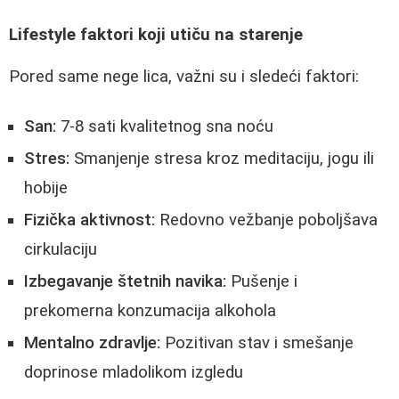
Lifestyle faktori koji utiču na starenje
Pored same nege lica, važni su i sledeći faktori:
San:
7-8 sati kvalitetnog sna noću
Stres:
Smanjenje stresa kroz meditaciju, jogu ili
hobije
Fizička aktivnost:
Redovno vežbanje poboljšava
cirkulaciju
Izbegavanje štetnih navika:
Pušenje i
prekomerna konzumacija alkohola
Mentalno zdravlje:
Pozitivan stav i smešanje
doprinose mladolikom izgledu