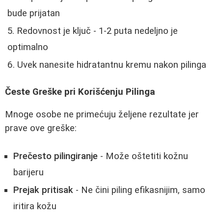
bude prijatan
Redovnost je ključ - 1-2 puta nedeljno je
optimalno
Uvek nanesite hidratantnu kremu nakon pilinga
Česte Greške pri Korišćenju Pilinga
Mnoge osobe ne primećuju željene rezultate jer
prave ove greške:
Prečesto pilingiranje
- Može oštetiti kožnu
barijeru
Prejak pritisak
- Ne čini piling efikasnijim, samo
iritira kožu