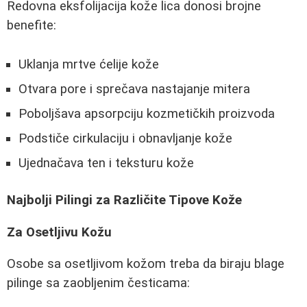
Redovna eksfolijacija kože lica donosi brojne
benefite:
Uklanja mrtve ćelije kože
Otvara pore i sprečava nastajanje mitera
Poboljšava apsorpciju kozmetičkih proizvoda
Podstiče cirkulaciju i obnavljanje kože
Ujednačava ten i teksturu kože
Najbolji Pilingi za Različite Tipove Kože
Za Osetljivu Kožu
Osobe sa osetljivom kožom treba da biraju blage
pilinge sa zaobljenim česticama: