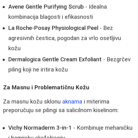
Avene Gentle Purifying Scrub
- Idealna
kombinacija blagosti i efikasnosti
La Roche-Posay Physiological Peel
- Bez
agresivnih čestica, pogodan za vrlo osetljivu
kožu
Dermalogica Gentle Cream Exfoliant
- Bezgrčev
piling koji ne iritira kožu
Za Masnu i Problematičnu Kožu
Za masnu kožu sklonu
aknama
i miterima
preporučuju se pilingi sa salicilnom kiselinom:
Vichy Normaderm 3-in-1
- Kombinuje mehaničku