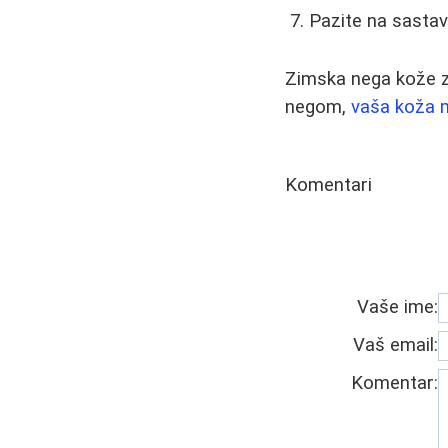
Pazite na sastav
Zimska nega kože z
negom,
vaša koža m
Komentari
Vaše ime:
Vaš email:
Komentar: