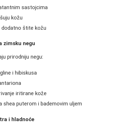
atantnim sastojcima
ušuju kožu
 dodatno štite kožu
za zimsku negu
aju prirodniju negu:
line i hibiskusa
kantariona
ivanje iritirane kože
a shea puterom i bademovim uljem
tra i hladnoće