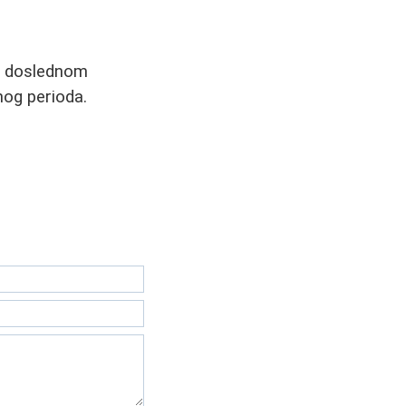
i doslednom
nog perioda.