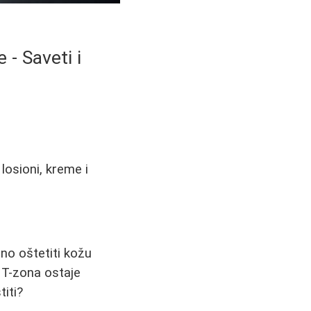
 - Saveti i
losioni, kreme i
no oštetiti kožu
 T-zona ostaje
titi?