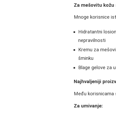
Za mešovitu kožu 
Mnoge korisnice is
Hidratantni losio
nepravilnosti
Kremu za mešovitu
šminku
Blage gelove za u
Najhvaljeniji proi
Među korisnicama se
Za umivanje: