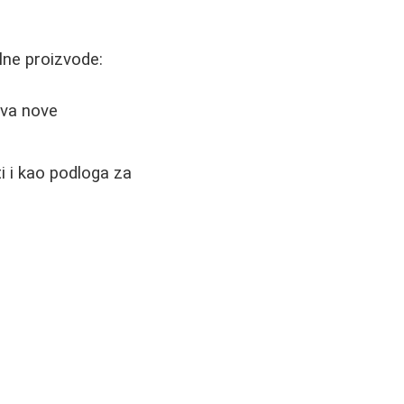
lne proizvode:
iva nove
i i kao podloga za