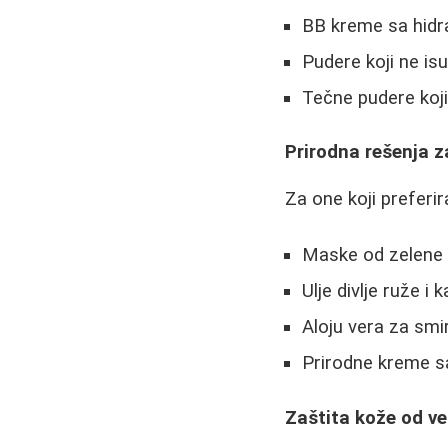
BB kreme sa hidr
Pudere koji ne is
Tečne pudere koji
Prirodna rešenja 
Za one koji preferir
Maske od zelene g
Ulje divlje ruže i 
Aloju vera za smir
Prirodne kreme s
Zaštita kože od ve