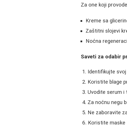
Za one koji provod
Kreme sa gliceri
Zaštitni slojevi k
Noćna regenerac
Saveti za odabir p
Identifikujte svo
Koristite blage 
Uvodite serum i 
Za noćnu negu bi
Ne zaboravite z
Koristite maske 