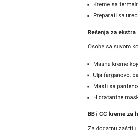
Kreme sa terma
Preparati sa ure
Rešenja za ekstra
Osobe sa suvom ko
Masne kreme koje
Ulja (arganovo, 
Masti sa pantenol
Hidratantne mask
BB i CC kreme za 
Za dodatnu zaštitu 