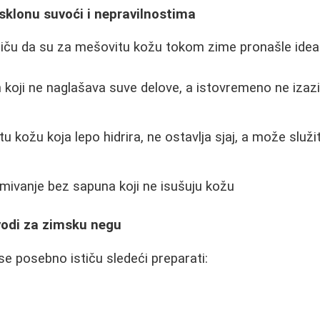
sklonu suvoći i nepravilnostima
tiču da su za mešovitu kožu tokom zime pronašle idea
n koji ne naglašava suve delove, a istovremeno ne izaz
 kožu koja lepo hidrira, ne ostavlja sjaj, a može služit
mivanje bez sapuna koji ne isušuju kožu
zvodi za zimsku negu
 posebno ističu sledeći preparati: