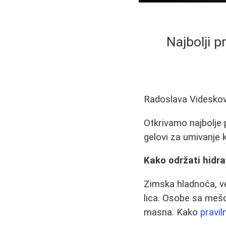
Najbolji p
Radoslava Videskov
Otkrivamo najbolje 
gelovi za umivanje 
Kako održati hidra
Zimska hladnoća, ve
lica. Osobe sa meš
masna. Kako
pravil