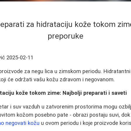
reparati za hidrataciju kože tokom zime
preporuke
ić
2025-02-11
proizvode za negu lica u zimskom periodu. Hidratantni 
koji će održati vašu kožu zdravom i negovanom.
taciju kože tokom zime: Najbolji preparati i saveti
tar i suv vazduh u zatvorenim prostorima mogu ozbilj
ovitom kožom posebno pate - obrazi postaju suvi, dok
no negovati kožu
u ovom periodu i koje proizvode koris