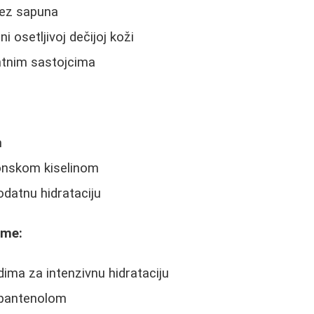
bez sapuna
 osetljivoj dečijoj koži
ntnim sastojcima
m
ronskom kiselinom
datnu hidrataciju
eme:
ima za intenzivnu hidrataciju
pantenolom