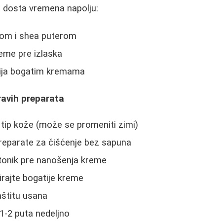
e dosta vremena napolju:
nom i shea puterom
reme pre izlaska
ija bogatim kremama
ravih preparata
j tip kože (može se promeniti zimi)
preparate za čišćenje bez sapuna
tonik pre nanošenja kreme
rajte bogatije kreme
aštitu usana
1-2 puta nedeljno