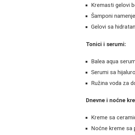
Kremasti gelovi 
Šamponi namenjeni
Gelovi sa hidrata
Tonici i serumi:
Balea aqua seru
Serumi sa hijalu
Ružina voda za do
Dnevne i noćne kr
Kreme sa ceramid
Noćne kreme sa 