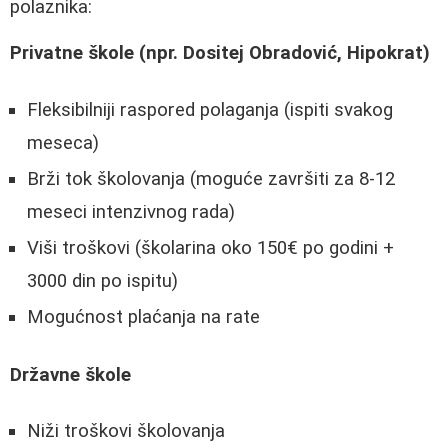
polaznika:
Privatne škole (npr. Dositej Obradović, Hipokrat)
Fleksibilniji raspored polaganja (ispiti svakog
meseca)
Brži tok školovanja (moguće završiti za 8-12
meseci intenzivnog rada)
Viši troškovi (školarina oko 150€ po godini +
3000 din po ispitu)
Mogućnost plaćanja na rate
Državne škole
Niži troškovi školovanja