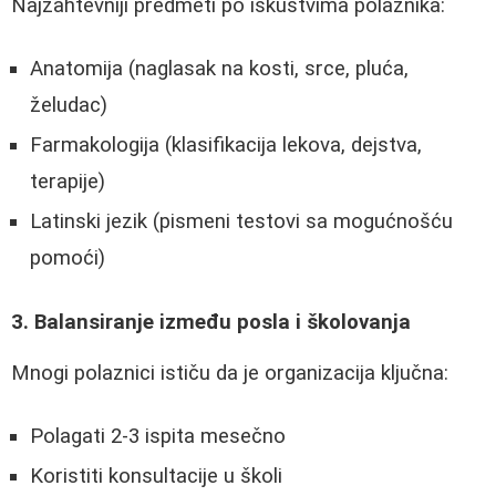
Najzahtevniji predmeti po iskustvima polaznika:
Anatomija (naglasak na kosti, srce, pluća,
želudac)
Farmakologija (klasifikacija lekova, dejstva,
terapije)
Latinski jezik (pismeni testovi sa mogućnošću
pomoći)
3. Balansiranje između posla i školovanja
Mnogi polaznici ističu da je organizacija ključna:
Polagati 2-3 ispita mesečno
Koristiti konsultacije u školi