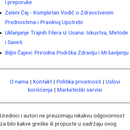
i preporuke
Zeleni Čaj - Kompletan Vodič o Zdravstvenim
Prednostima i Pravilnoj Upotrebi
Uklanjanje Trajnih Filera iz Usana: Iskustva, Metode
i Saveti
Biljni Čajevi: Prirodna Podrška Zdravlju i Mršavljenju
O nama
|
Kontakt
|
Politika privatnosti
|
Uslovi
korišćenja
|
Marketinški servisi
Urednici i autori ne preuzimaju nikakvu odgovornost
za bilo kakve greške ili propuste u sadržaju ovog