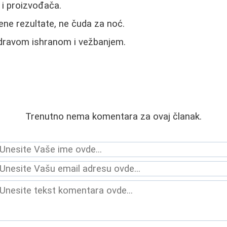
 i proizvođača.
ne rezultate, ne čuda za noć.
dravom ishranom i vežbanjem.
Trenutno nema komentara za ovaj članak.