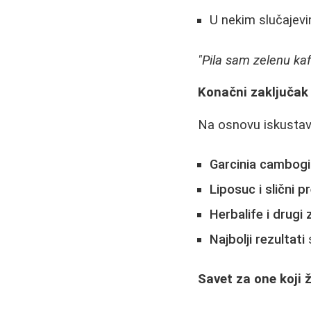
U nekim slučajevi
"Pila sam zelenu ka
Konačni zaključak 
Na osnovu iskustava
Garcinia cambog
Liposuc i slični p
Herbalife i drugi
Najbolji rezultati
s
Savet za one koji 