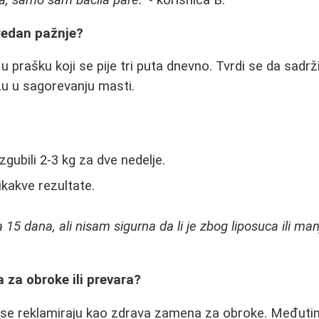
vredan pažnje?
u prašku koji se pije tri puta dnevno. Tvrdi se da sadrži
žu u sagorevanju masti.
:
izgubili 2-3 kg za dve nedelje.
nikakve rezultate.
15 dana, ali nisam sigurna da li je zbog liposuca ili man
 za obroke ili prevara?
 se reklamiraju kao zdrava zamena za obroke. Međutim