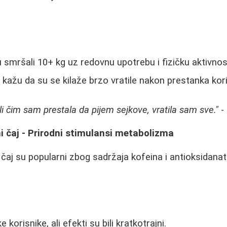
:
 smršali 10+ kg uz redovnu upotrebu i fizičku aktivnos
kažu da su se kilaže brzo vratile nakon prestanka kor
li čim sam prestala da pijem sejkove, vratila sam sve."
- 
ni čaj - Prirodni stimulansi metabolizma
 čaj su popularni zbog sadržaja kofeina i antioksidanat
:
 korisnike, ali efekti su bili kratkotrajni.