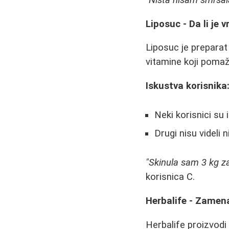
Liposuc - Da li je 
Liposuc je preparat 
vitamine koji poma
Iskustva korisnika
Neki korisnici su 
Drugi nisu videli 
"Skinula sam 3 kg za 
korisnica C.
Herbalife - Zamena
Herbalife proizvodi