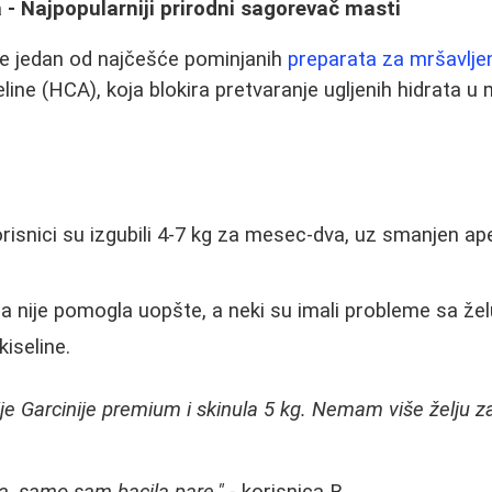
- Najpopularniji prirodni sagorevač masti
je jedan od najčešće pominjanih
preparata za mršavlje
eline (HCA), koja blokira pretvaranje ugljenih hidrata u
:
risnici su izgubili 4-7 kg za mesec-dva, uz smanjen ape
 nije pomogla uopšte, a neki su imali probleme sa ž
iseline.
je Garcinije premium i skinula 5 kg. Nemam više želju za
a, samo sam bacila pare."
- korisnica B.