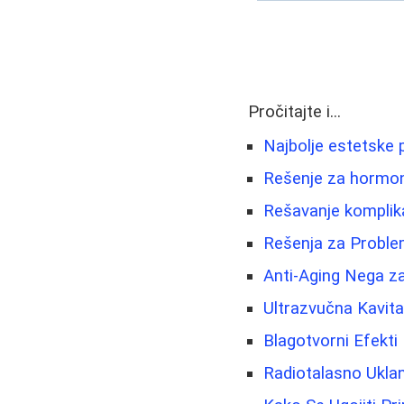
Pročitajte i...
Najbolje estetske p
Rešenje za hormons
Rešavanje komplika
Rešenja za Problem
Anti-Aging Nega za
Ultrazvučna Kavita
Blagotvorni Efekti
Radiotalasno Uklan