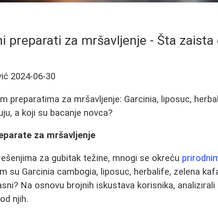
i preparati za mršavljenje - Šta zaista
ić
2024-06-30
m preparatima za mršavljenje: Garcinia, liposuc, herbali
uju, a koji su bacanje novca?
eparate za mršavljenje
rešenjima za gubitak težine, mnogi se okreću
prirodni
 su Garcinia cambogia, liposuc, herbalife, zelena kafa i
sni? Na osnovu brojnih iskustava korisnika, analizirali
d njih.