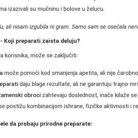
ma izazivali su mučninu i bolove u želucu.
fu, ali nisam izgubila ni gram. Samo sam se osećala ner
- Koji preparati zaista deluju?
 korisnika, može se zaključiti:
ia
može pomoći kod smanjenja apetita, ali nije čarobno
reparati
daju blage rezultate, ali ne garantuju trajno mrš
 zamenski obroci
zahtevaju doslednost, inače kilaže se
e postižu kombinacijom ishrane, fizičke aktivnosti i re
žele da probaju prirodne preparate: