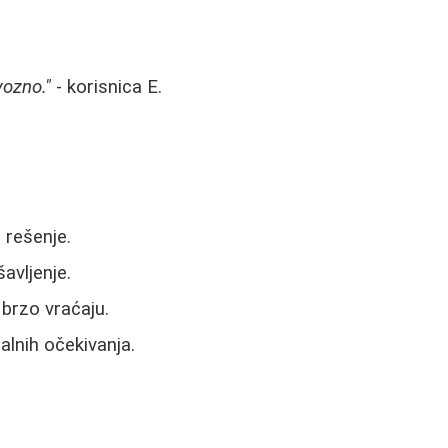
vozno."
- korisnica E.
 rešenje.
avljenje.
 brzo vraćaju.
alnih očekivanja.