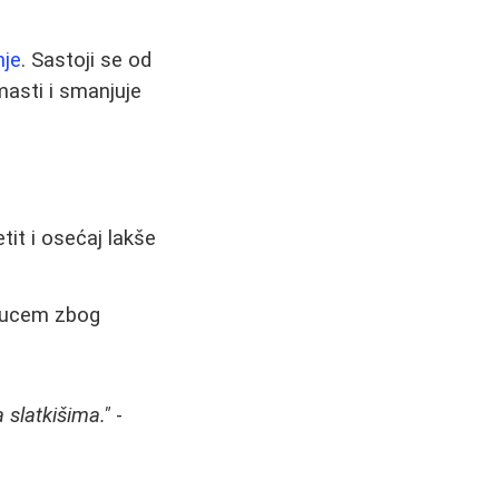
nje
. Sastoji se od
 masti i smanjuje
tit i osećaj lakše
elucem zbog
 slatkišima."
-