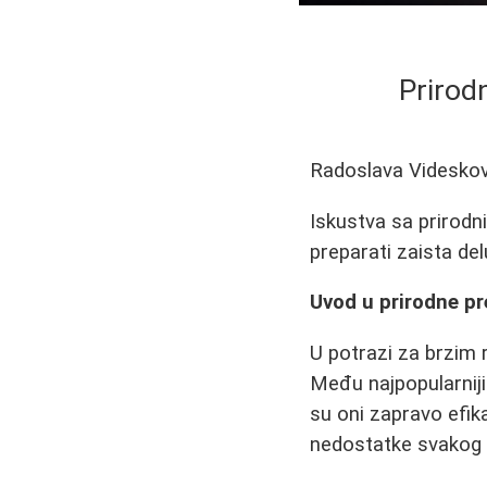
Prirodn
Radoslava Videskov
Iskustva sa prirodni
preparati zaista del
Uvod u prirodne pr
U potrazi za brzim 
Među najpopularnijim
su oni zapravo efika
nedostatke svakog o