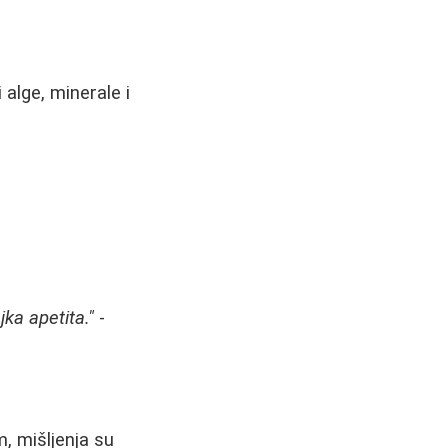
 alge, minerale i
jka apetita."
-
, mišljenja su