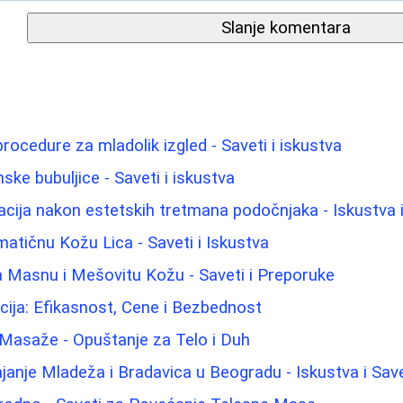
Slanje komentara
rocedure za mladolik izgled - Saveti i iskustva
ke bubuljice - Saveti i iskustva
cija nakon estetskih tretmana podočnjaka - Iskustva i
atičnu Kožu Lica - Saveti i Iskustva
 Masnu i Mešovitu Kožu - Saveti i Preporuke
cija: Efikasnost, Cene i Bezbednost
 Masaže - Opuštanje za Telo i Duh
janje Mladeža i Bradavica u Beogradu - Iskustva i Save