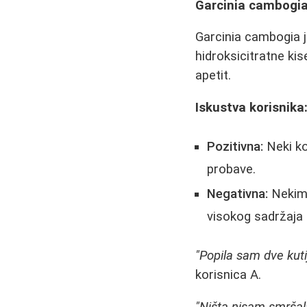
Garcinia cambogia 
Garcinia cambogia 
hidroksicitratne kis
apetit.
Iskustva korisnika
Pozitivna:
Neki ko
probave.
Negativna:
Nekima
visokog sadržaja k
"Popila sam dve kuti
korisnica A.
"Ništa nisam smršal