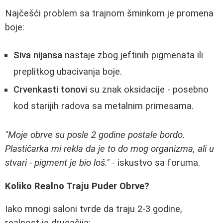
Najčešći problem sa trajnom šminkom je promena
boje:
Siva nijansa
nastaje zbog jeftinih pigmenata ili
preplitkog ubacivanja boje.
Crvenkasti tonovi
su znak oksidacije - posebno
kod starijih radova sa metalnim primesama.
"Moje obrve su posle 2 godine postale bordo.
Plastičarka mi rekla da je to do mog organizma, ali u
stvari - pigment je bio loš."
- iskustvo sa foruma.
Koliko Realno Traju Puder Obrve?
Iako mnogi saloni tvrde da traju 2-3 godine,