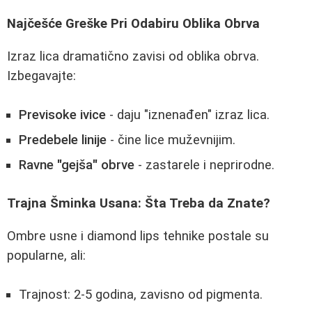
Najčešće Greške Pri Odabiru Oblika Obrva
Izraz lica dramatično zavisi od oblika obrva.
Izbegavajte:
Previsoke ivice
- daju "iznenađen" izraz lica.
Predebele linije
- čine lice muževnijim.
Ravne "gejša" obrve
- zastarele i neprirodne.
Trajna Šminka Usana: Šta Treba da Znate?
Ombre usne i diamond lips tehnike postale su
popularne, ali:
Trajnost: 2-5 godina, zavisno od pigmenta.