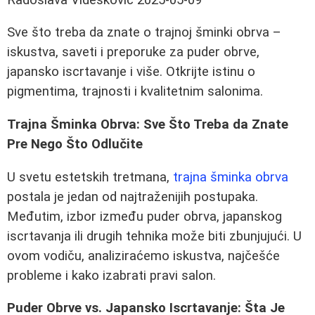
Sve što treba da znate o trajnoj šminki obrva –
iskustva, saveti i preporuke za puder obrve,
japansko iscrtavanje i više. Otkrijte istinu o
pigmentima, trajnosti i kvalitetnim salonima.
Trajna Šminka Obrva: Sve Što Treba da Znate
Pre Nego Što Odlučite
U svetu estetskih tretmana,
trajna šminka obrva
postala je jedan od najtraženijih postupaka.
Međutim, izbor između puder obrva, japanskog
iscrtavanja ili drugih tehnika može biti zbunjujući. U
ovom vodiču, analiziraćemo iskustva, najčešće
probleme i kako izabrati pravi salon.
Puder Obrve vs. Japansko Iscrtavanje: Šta Je