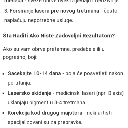
meseca
- sveže obrve uvek izgledaju intenzivnije.
Forsiranje lasera pre novog tretmana
- često
naplaćuju nepotrebne usluge.
Šta Raditi Ako Niste Zadovoljni Rezultatom?
Ako su vam obrve pretamne, predebele ili u
pogrešnoj boji:
Sacekajte 10-14 dana
- boja će posvetleti nakon
perutanja.
Lasersko skidanje
- medicinski laseri (npr. Biaxis)
uklanjaju pigment u 3-4 tretmana.
Korekcija kod drugog majstora
- neki artisti
specijalizovani su za prepravke.