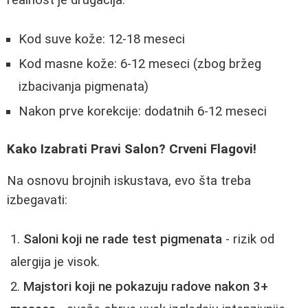
realnost je drugačija:
Kod suve kože: 12-18 meseci
Kod masne kože: 6-12 meseci (zbog bržeg
izbacivanja pigmenata)
Nakon prve korekcije: dodatnih 6-12 meseci
Kako Izabrati Pravi Salon? Crveni Flagovi!
Na osnovu brojnih iskustava, evo šta treba
izbegavati:
Saloni koji ne rade test pigmenata
- rizik od
alergija je visok.
Majstori koji ne pokazuju radove nakon 3+