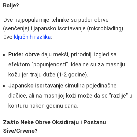
Bolje?
Dve najpopularnije tehnike su puder obrve
(senčenje) i japansko iscrtavanje (microblading).
Evo
ključnih razlika
:
Puder obrve
daju mekši, prirodniji izgled sa
efektom "popunjenosti". Idealne su za masniju
kožu jer traju duže (1-2 godine).
Japansko iscrtavanje
simulira pojedinačne
dlačice, ali na masnijoj koži može da se "razlije" u
konturu nakon godinu dana.
Zašto Neke Obrve Oksidiraju i Postanu
Sive/Crvene?