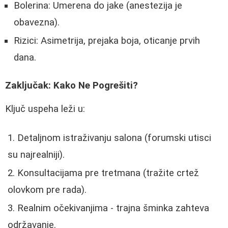
Bolerina: Umerena do jake (anestezija je
obavezna).
Rizici: Asimetrija, prejaka boja, oticanje prvih
dana.
Zaključak: Kako Ne Pogrešiti?
Ključ uspeha leži u:
Detaljnom istraživanju salona (forumski utisci
su najrealniji).
Konsultacijama pre tretmana (tražite crtež
olovkom pre rada).
Realnim očekivanjima - trajna šminka zahteva
održavanje.