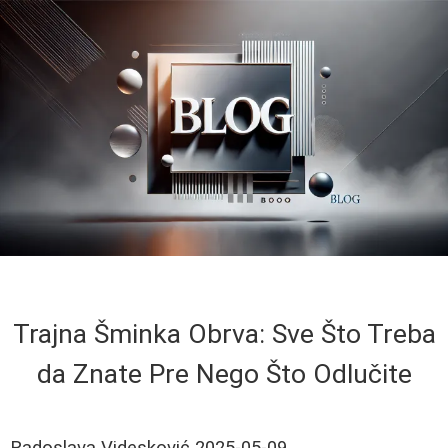
Trajna Šminka Obrva: Sve Što Treba
da Znate Pre Nego Što Odlučite
Radoslava Videsković
2025-05-09