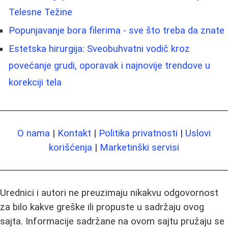
Telesne Težine
Popunjavanje bora filerima - sve što treba da znate
Estetska hirurgija: Sveobuhvatni vodič kroz
povećanje grudi, oporavak i najnovije trendove u
korekciji tela
O nama
|
Kontakt
|
Politika privatnosti
|
Uslovi
korišćenja
|
Marketinški servisi
Urednici i autori ne preuzimaju nikakvu odgovornost
za bilo kakve greške ili propuste u sadržaju ovog
sajta. Informacije sadržane na ovom sajtu pružaju se