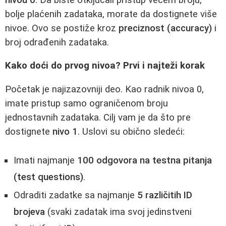
bolje plaćenih zadataka, morate da dostignete više
nivoe. Ovo se postiže kroz
preciznost (accuracy)
i
broj odrađenih zadataka.
Kako doći do prvog nivoa? Prvi i najteži korak
Početak je najizazovniji deo. Kao radnik nivoa 0,
imate pristup samo ograničenom broju
jednostavnih zadataka. Cilj vam je da što pre
dostignete
nivo 1
. Uslovi su obično sledeći:
Imati najmanje
100 odgovora na testna pitanja
(test questions)
.
Odraditi zadatke sa najmanje
5 različitih ID
brojeva
(svaki zadatak ima svoj jedinstveni