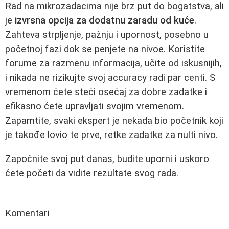
Rad na mikrozadacima nije brz put do bogatstva, ali
je
izvrsna opcija za dodatnu zaradu od kuće
.
Zahteva strpljenje, pažnju i upornost, posebno u
početnoj fazi dok se penjete na nivoe. Koristite
forume za razmenu informacija, učite od iskusnijih,
i nikada ne rizikujte svoj accuracy radi par centi. S
vremenom ćete steći osećaj za dobre zadatke i
efikasno ćete upravljati svojim vremenom.
Zapamtite, svaki ekspert je nekada bio početnik koji
je takođe lovio te prve, retke zadatke za nulti nivo.
Započnite svoj put danas, budite uporni i uskoro
ćete početi da vidite rezultate svog rada.
Komentari