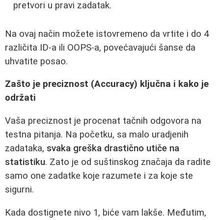
pretvori u pravi zadatak.
Na ovaj način možete istovremeno da vrtite i do 4
različita ID-a ili OOPS-a, povećavajući šanse da
uhvatite posao.
Zašto je preciznost (Accuracy) ključna i kako je
održati
Vaša preciznost je procenat tačnih odgovora na
testna pitanja. Na početku, sa malo uradjenih
zadataka,
svaka greška drastično utiče na
statistiku
. Zato je od suštinskog značaja da radite
samo one zadatke koje razumete i za koje ste
sigurni.
Kada dostignete nivo 1, biće vam lakše. Međutim,