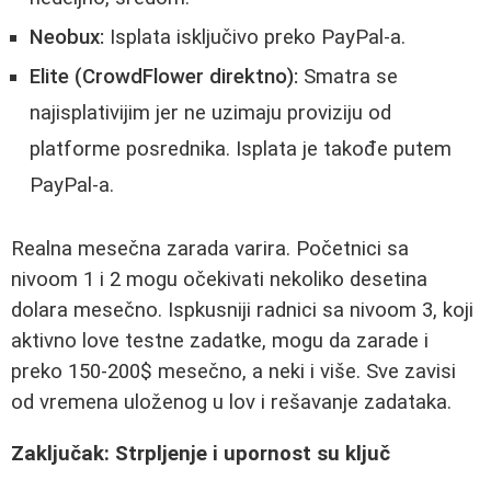
Neobux:
Isplata isključivo preko PayPal-a.
Elite (CrowdFlower direktno):
Smatra se
najisplativijim jer ne uzimaju proviziju od
platforme posrednika. Isplata je takođe putem
PayPal-a.
Realna mesečna zarada varira. Početnici sa
nivoom 1 i 2 mogu očekivati nekoliko desetina
dolara mesečno. Ispkusniji radnici sa nivoom 3, koji
aktivno love testne zadatke, mogu da zarade i
preko 150-200$ mesečno, a neki i više. Sve zavisi
od vremena uloženog u lov i rešavanje zadataka.
Zaključak: Strpljenje i upornost su ključ