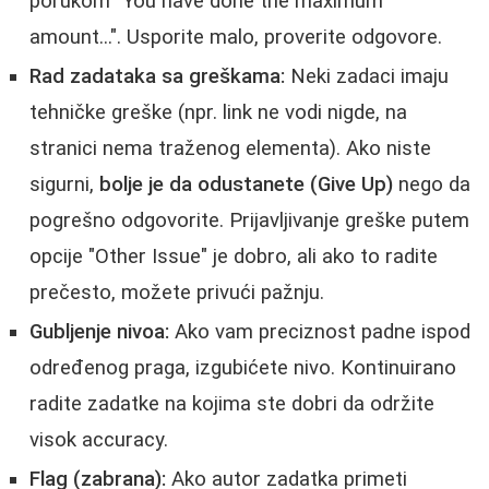
porukom "You have done the maximum
amount...". Usporite malo, proverite odgovore.
Rad zadataka sa greškama:
Neki zadaci imaju
tehničke greške (npr. link ne vodi nigde, na
stranici nema traženog elementa). Ako niste
sigurni,
bolje je da odustanete (Give Up)
nego da
pogrešno odgovorite. Prijavljivanje greške putem
opcije "Other Issue" je dobro, ali ako to radite
prečesto, možete privući pažnju.
Gubljenje nivoa:
Ako vam preciznost padne ispod
određenog praga, izgubićete nivo. Kontinuirano
radite zadatke na kojima ste dobri da održite
visok accuracy.
Flag (zabrana):
Ako autor zadatka primeti