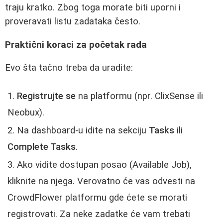
traju kratko. Zbog toga morate biti uporni i
proveravati listu zadataka često.
Praktični koraci za početak rada
Evo šta tačno treba da uradite:
Registrujte se
na platformu (npr. ClixSense ili
Neobux).
Na dashboard-u idite na sekciju
Tasks
ili
Complete Tasks
.
Ako vidite dostupan posao (Available Job),
kliknite na njega. Verovatno će vas odvesti na
CrowdFlower platformu gde ćete se morati
registrovati. Za neke zadatke će vam trebati