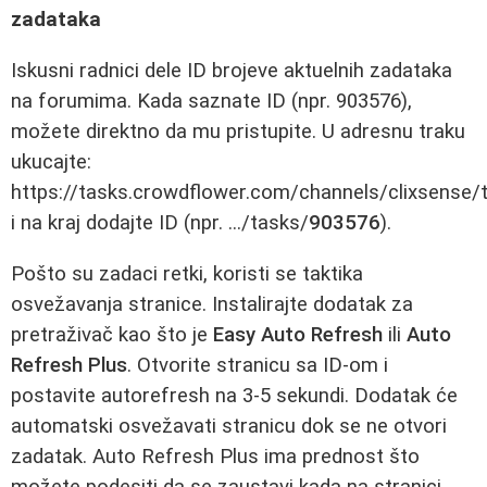
zadataka
Iskusni radnici dele ID brojeve aktuelnih zadataka
na forumima. Kada saznate ID (npr. 903576),
možete direktno da mu pristupite. U adresnu traku
ukucajte:
https://tasks.crowdflower.com/channels/clixsense/
i na kraj dodajte ID (npr. .../tasks/
903576
).
Pošto su zadaci retki, koristi se taktika
osvežavanja stranice. Instalirajte dodatak za
pretraživač kao što je
Easy Auto Refresh
ili
Auto
Refresh Plus
. Otvorite stranicu sa ID-om i
postavite autorefresh na 3-5 sekundi. Dodatak će
automatski osvežavati stranicu dok se ne otvori
zadatak. Auto Refresh Plus ima prednost što
možete podesiti da se zaustavi kada na stranici