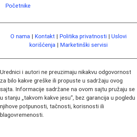
Početnike
O nama
|
Kontakt
|
Politika privatnosti
|
Uslovi
korišćenja
|
Marketinški servisi
Urednici i autori ne preuzimaju nikakvu odgovornost
za bilo kakve greške ili propuste u sadržaju ovog
sajta. Informacije sadržane na ovom sajtu pružaju se
u stanju „takvom kakve jesu“, bez garancija u pogledu
njihove potpunosti, tačnosti, korisnosti ili
blagovremenosti.