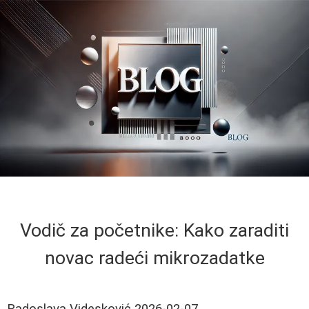
Vodič za početnike: Kako zaraditi
novac radeći mikrozadatke
Radoslava Videsković
2026-02-07