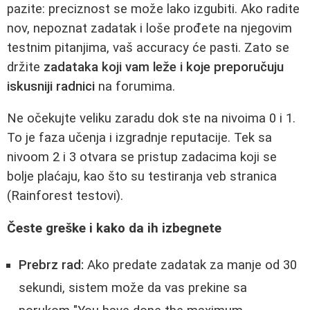
pazite: preciznost se može lako izgubiti. Ako radite
nov, nepoznat zadatak i loše prođete na njegovim
testnim pitanjima, vaš accuracy će pasti. Zato se
držite
zadataka koji vam leže i koje preporučuju
iskusniji radnici
na forumima.
Ne očekujte veliku zaradu dok ste na nivoima 0 i 1.
To je faza učenja i izgradnje reputacije. Tek sa
nivoom 2 i 3 otvara se pristup zadacima koji se
bolje plaćaju, kao što su testiranja veb stranica
(Rainforest testovi).
Česte greške i kako da ih izbegnete
Prebrz rad:
Ako predate zadatak za manje od 30
sekundi, sistem može da vas prekine sa