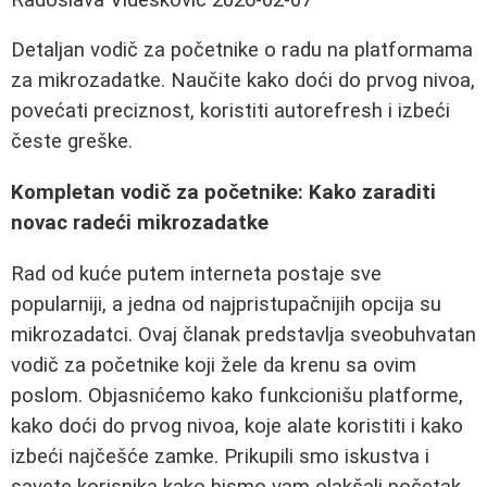
Detaljan vodič za početnike o radu na platformama
za mikrozadatke. Naučite kako doći do prvog nivoa,
povećati preciznost, koristiti autorefresh i izbeći
česte greške.
Kompletan vodič za početnike: Kako zaraditi
novac radeći mikrozadatke
Rad od kuće putem interneta postaje sve
popularniji, a jedna od najpristupačnijih opcija su
mikrozadatci. Ovaj članak predstavlja sveobuhvatan
vodič za početnike koji žele da krenu sa ovim
poslom. Objasnićemo kako funkcionišu platforme,
kako doći do prvog nivoa, koje alate koristiti i kako
izbeći najčešće zamke. Prikupili smo iskustva i
savete korisnika kako bismo vam olakšali početak.