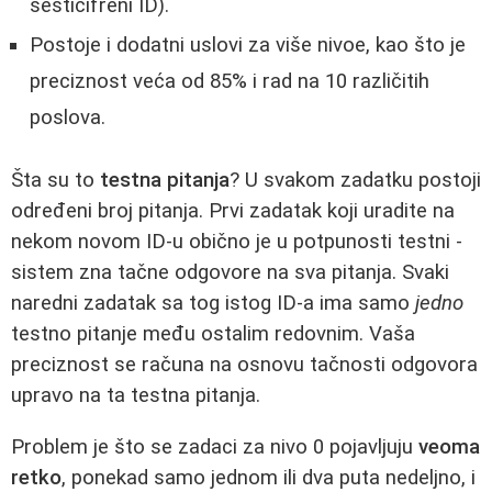
šesticifreni ID).
Postoje i dodatni uslovi za više nivoe, kao što je
preciznost veća od 85% i rad na 10 različitih
poslova.
Šta su to
testna pitanja
? U svakom zadatku postoji
određeni broj pitanja. Prvi zadatak koji uradite na
nekom novom ID-u obično je u potpunosti testni -
sistem zna tačne odgovore na sva pitanja. Svaki
naredni zadatak sa tog istog ID-a ima samo
jedno
testno pitanje među ostalim redovnim. Vaša
preciznost se računa na osnovu tačnosti odgovora
upravo na ta testna pitanja.
Problem je što se zadaci za nivo 0 pojavljuju
veoma
retko
, ponekad samo jednom ili dva puta nedeljno, i