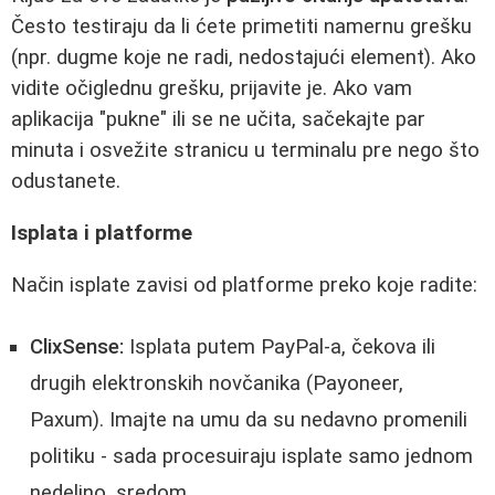
Često testiraju da li ćete primetiti namernu grešku
(npr. dugme koje ne radi, nedostajući element). Ako
vidite očiglednu grešku, prijavite je. Ako vam
aplikacija "pukne" ili se ne učita, sačekajte par
minuta i osvežite stranicu u terminalu pre nego što
odustanete.
Isplata i platforme
Način isplate zavisi od platforme preko koje radite:
ClixSense:
Isplata putem PayPal-a, čekova ili
drugih elektronskih novčanika (Payoneer,
Paxum). Imajte na umu da su nedavno promenili
politiku - sada procesuiraju isplate samo jednom
nedeljno, sredom.