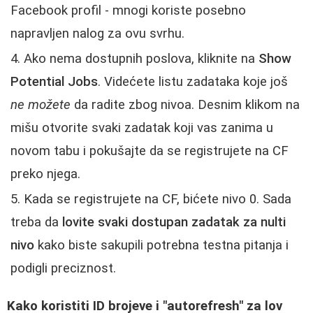
Facebook profil - mnogi koriste posebno
napravljen nalog za ovu svrhu.
Ako nema dostupnih poslova, kliknite na
Show
Potential Jobs
. Videćete listu zadataka koje još
ne možete
da radite zbog nivoa. Desnim klikom na
mišu otvorite svaki zadatak koji vas zanima u
novom tabu i pokušajte da se registrujete na CF
preko njega.
Kada se registrujete na CF, bićete nivo 0. Sada
treba da
lovite svaki dostupan zadatak za nulti
nivo
kako biste sakupili potrebna testna pitanja i
podigli preciznost.
Kako koristiti ID brojeve i "autorefresh" za lov