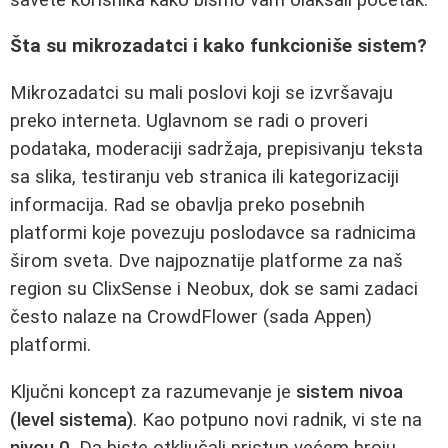
Šta su mikrozadatci i kako funkcioniše sistem?
Mikrozadatci su mali poslovi koji se izvršavaju
preko interneta. Uglavnom se radi o proveri
podataka, moderaciji sadržaja, prepisivanju teksta
sa slika, testiranju veb stranica ili kategorizaciji
informacija. Rad se obavlja preko posebnih
platformi koje povezuju poslodavce sa radnicima
širom sveta. Dve najpoznatije platforme za naš
region su ClixSense i Neobux, dok se sami zadaci
često nalaze na CrowdFlower (sada Appen)
platformi.
Ključni koncept za razumevanje je
sistem nivoa
(level sistema)
. Kao potpuno novi radnik, vi ste na
nivou 0
. Da biste otključali pristup većem broju,