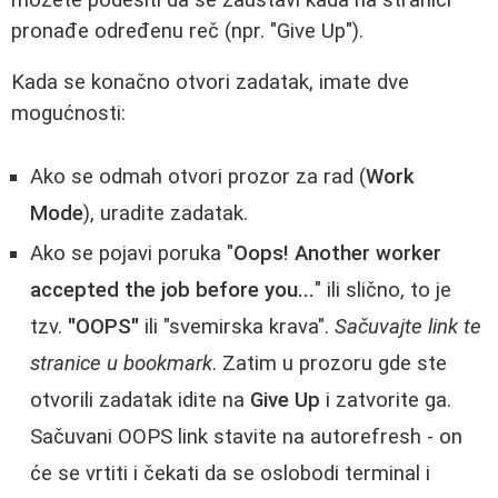
pronađe određenu reč (npr. "Give Up").
Kada se konačno otvori zadatak, imate dve
mogućnosti:
Ako se odmah otvori prozor za rad (
Work
Mode
), uradite zadatak.
Ako se pojavi poruka "
Oops! Another worker
accepted the job before you...
" ili slično, to je
tzv.
"OOPS"
ili "svemirska krava".
Sačuvajte link te
stranice u bookmark
. Zatim u prozoru gde ste
otvorili zadatak idite na
Give Up
i zatvorite ga.
Sačuvani OOPS link stavite na autorefresh - on
će se vrtiti i čekati da se oslobodi terminal i