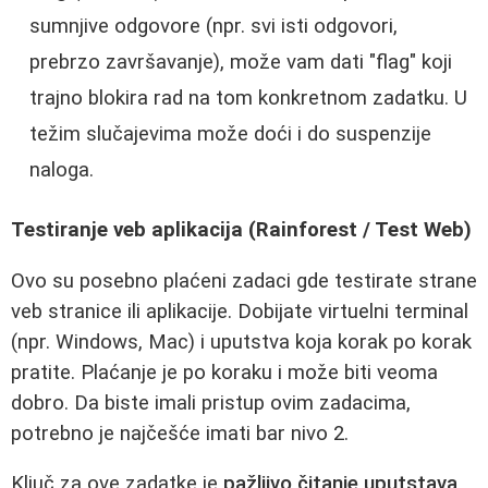
sumnjive odgovore (npr. svi isti odgovori,
prebrzo završavanje), može vam dati "flag" koji
trajno blokira rad na tom konkretnom zadatku. U
težim slučajevima može doći i do suspenzije
naloga.
Testiranje veb aplikacija (Rainforest / Test Web)
Ovo su posebno plaćeni zadaci gde testirate strane
veb stranice ili aplikacije. Dobijate virtuelni terminal
(npr. Windows, Mac) i uputstva koja korak po korak
pratite. Plaćanje je po koraku i može biti veoma
dobro. Da biste imali pristup ovim zadacima,
potrebno je najčešće imati bar nivo 2.
Ključ za ove zadatke je
pažljivo čitanje uputstava
.