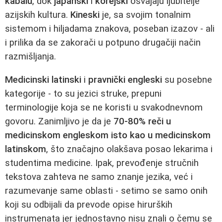
kabalu
, dok
japanski
i
korejski
osvajaju ljubitelje
azijskih kultura.
Kineski
je, sa svojim tonalnim
sistemom i hiljadama znakova, poseban izazov - ali
i prilika da se zakorači u potpuno drugačiji način
razmišljanja.
Medicinski latinski
i
pravnički engleski
su posebne
kategorije - to su jezici struke, prepuni
terminologije koja se ne koristi u svakodnevnom
govoru. Zanimljivo je da je
70-80% reči u
medicinskom engleskom isto kao u medicinskom
latinskom
, što značajno olakšava posao lekarima i
studentima medicine. Ipak, prevođenje stručnih
tekstova zahteva ne samo znanje jezika, već i
razumevanje same oblasti - setimo se samo onih
koji su odbijali da prevode opise hirurških
instrumenata jer jednostavno nisu znali o čemu se