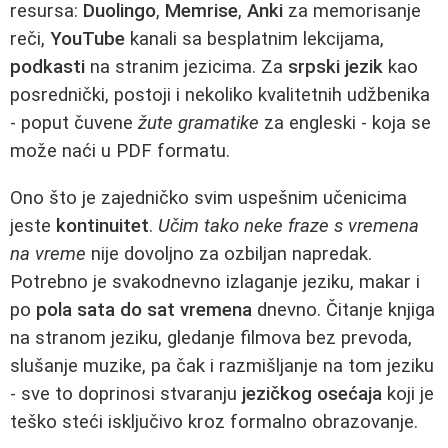
resursa:
Duolingo
,
Memrise
,
Anki
za memorisanje
reči,
YouTube
kanali sa besplatnim lekcijama,
podkasti
na stranim jezicima. Za
srpski jezik
kao
posrednički, postoji i nekoliko kvalitetnih udžbenika
- poput čuvene
žute gramatike
za engleski - koja se
može naći u PDF formatu.
Ono što je zajedničko svim uspešnim učenicima
jeste
kontinuitet
.
Učim tako neke fraze s vremena
na vreme
nije dovoljno za ozbiljan napredak.
Potrebno je svakodnevno izlaganje jeziku, makar i
po
pola sata do sat vremena
dnevno. Čitanje knjiga
na stranom jeziku, gledanje filmova bez prevoda,
slušanje muzike, pa čak i razmišljanje na tom jeziku
- sve to doprinosi stvaranju
jezičkog osećaja
koji je
teško steći isključivo kroz formalno obrazovanje.