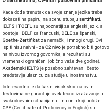
O sertifikatima, CV-ima i poslovnim prilikama
Kada dođe trenutak da svoje znanje jezika treba
dokazati na papiru, na scenu stupaju
sertifikati
.
IELTS
i
TOEFL
su najpoznatiji za engleski jezik, ali
postoje i
DELF
za francuski,
DELE
za španski,
Goethe-Zertifikat
za nemački, i mnogi drugi. Ovi
ispiti nisu naivni - za
C2 nivo
je potrebno biti gotovo
na nivou izvornog govornika, a rezultati su
vremenski ograničeni (obično važe dve godine).
Akademski IELTS
je posebno zahtevan i često
predstavlja ulaznicu za studije u inostranstvu.
Interesantno je da čak ni visok skor na ovim
testovima ne garantuje uvek tečno izražavanje u
svakodnevnim situacijama. Ima onih koji polože
CPE
(Certificate of Proficiency in English) sa