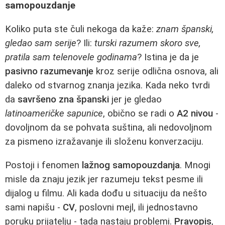
samopouzdanje
Koliko puta ste čuli nekoga da kaže:
znam španski,
gledao sam serije
? Ili:
turski razumem skoro sve,
pratila sam telenovele godinama
? Istina je da je
pasivno razumevanje
kroz serije odlična osnova, ali
daleko od stvarnog znanja jezika. Kada neko tvrdi
da
savršeno zna španski
jer je gledao
latinoameričke sapunice
, obično se radi o
A2 nivou
-
dovoljnom da se pohvata suština, ali nedovoljnom
za pismeno izražavanje ili složenu konverzaciju.
Postoji i fenomen
lažnog samopouzdanja
. Mnogi
misle da znaju jezik jer razumeju tekst pesme ili
dijalog u filmu. Ali kada dođu u situaciju da nešto
sami napišu -
CV
, poslovni mejl, ili jednostavno
poruku prijatelju - tada nastaju problemi.
Pravopis
,