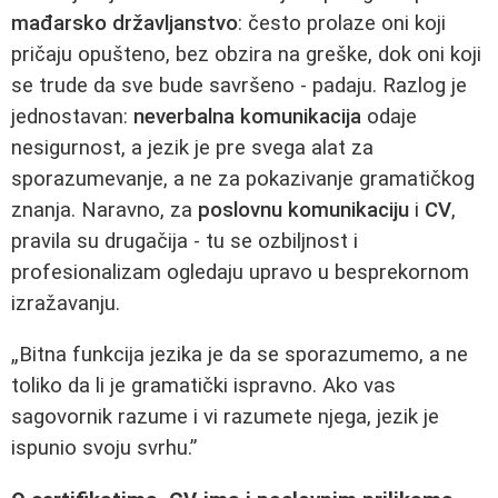
mađarsko državljanstvo
: često prolaze oni koji
pričaju opušteno, bez obzira na greške, dok oni koji
se trude da sve bude savršeno - padaju. Razlog je
jednostavan:
neverbalna komunikacija
odaje
nesigurnost, a jezik je pre svega alat za
sporazumevanje, a ne za pokazivanje gramatičkog
znanja. Naravno, za
poslovnu komunikaciju
i
CV
,
pravila su drugačija - tu se ozbiljnost i
profesionalizam ogledaju upravo u besprekornom
izražavanju.
„Bitna funkcija jezika je da se sporazumemo, a ne
toliko da li je gramatički ispravno. Ako vas
sagovornik razume i vi razumete njega, jezik je
ispunio svoju svrhu.”