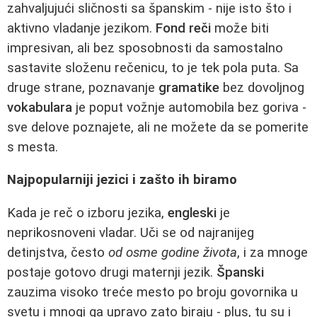
zahvaljujući sličnosti sa španskim - nije isto što i
aktivno vladanje jezikom.
Fond reči
može biti
impresivan, ali bez sposobnosti da samostalno
sastavite složenu rečenicu, to je tek pola puta. Sa
druge strane, poznavanje
gramatike
bez dovoljnog
vokabulara
je poput vožnje automobila bez goriva -
sve delove poznajete, ali ne možete da se pomerite
s mesta.
Najpopularniji jezici i zašto ih biramo
Kada je reč o izboru jezika,
engleski
je
neprikosnoveni vladar. Uči se od najranijeg
detinjstva, često
od osme godine života
, i za mnoge
postaje gotovo drugi maternji jezik.
Španski
zauzima visoko treće mesto po broju govornika u
svetu i mnogi ga upravo zato biraju - plus, tu su i