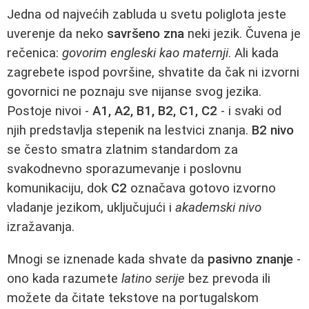
Jedna od najvećih zabluda u svetu poliglota jeste
uverenje da neko
savršeno zna
neki jezik. Čuvena je
rečenica:
govorim engleski kao maternji
. Ali kada
zagrebete ispod površine, shvatite da čak ni izvorni
govornici ne poznaju sve nijanse svog jezika.
Postoje nivoi -
A1, A2, B1, B2, C1, C2
- i svaki od
njih predstavlja stepenik na lestvici znanja.
B2 nivo
se često smatra zlatnim standardom za
svakodnevno sporazumevanje i poslovnu
komunikaciju, dok
C2
označava gotovo izvorno
vladanje jezikom, uključujući i
akademski nivo
izražavanja.
Mnogi se iznenade kada shvate da
pasivno znanje
-
ono kada razumete
latino serije
bez prevoda ili
možete da čitate tekstove na portugalskom