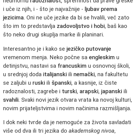
neumornu
radoznalost
, spremnost da prave greške
i uče iz njih, i - što je najvažnije -
ljubav prema
jezicima
. Oni ne uče jezike da bi se hvalili, već zato
što im to predstavlja
zadovoljstvo i hobi
, baš kao
što neko drugi skuplja marke ili planinari.
Interesantno je i kako se
jezičko putovanje
vremenom menja. Neko počne sa
engleskim
u
detinjstvu, nastavi sa
francuskim
u osnovnoj školi,
u srednjoj doda
italijanski
ili
nemački
, na fakultetu
se zaljubi u
ruski
ili
španski
, a kasnije, iz čiste
radoznalosti, zagrebe i
turski
,
arapski
,
japanski
ili
svahili
. Svaki novi jezik otvara vrata ka novoj kulturi,
novim prijateljstvima i novim načinima razmišljanja.
I dok neki tvrde da je nemoguće za života savladati
više od dva ili tri jezika do
akademskog nivoa
,