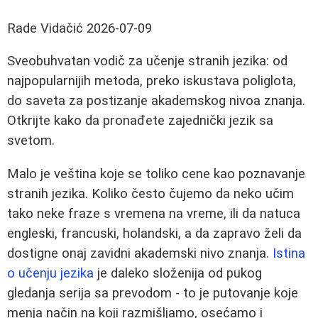
Rade Vidačić
2026-07-09
Sveobuhvatan vodič za učenje stranih jezika: od
najpopularnijih metoda, preko iskustava poliglota,
do saveta za postizanje akademskog nivoa znanja.
Otkrijte kako da pronađete zajednički jezik sa
svetom.
Malo je veština koje se toliko cene kao poznavanje
stranih jezika. Koliko često čujemo da neko učim
tako neke fraze s vremena na vreme, ili da natuca
engleski, francuski, holandski, a da zapravo želi da
dostigne onaj zavidni akademski nivo znanja.
Istina
o učenju jezika
je daleko složenija od pukog
gledanja serija sa prevodom - to je putovanje koje
menja način na koji razmišljamo, osećamo i