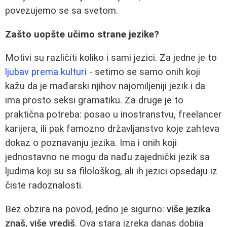
povezujemo se sa svetom.
Zašto uopšte učimo strane jezike?
Motivi su različiti koliko i sami jezici. Za jedne je to
ljubav prema kulturi
- setimo se samo onih koji
kažu da je mađarski njihov najomiljeniji jezik i da
ima prosto seksi gramatiku. Za druge je to
praktična potreba: posao u inostranstvu, freelancer
karijera, ili pak famozno državljanstvo koje zahteva
dokaz o poznavanju jezika. Ima i onih koji
jednostavno ne mogu da nađu zajednički jezik sa
ljudima koji su sa filološkog, ali ih jezici opsedaju iz
čiste radoznalosti.
Bez obzira na povod, jedno je sigurno:
više jezika
znaš, više vrediš
. Ova stara izreka danas dobija