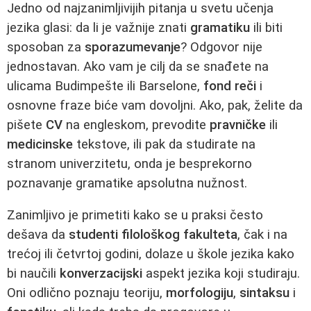
Jedno od najzanimljivijih pitanja u svetu učenja
jezika glasi: da li je važnije znati
gramatiku
ili biti
sposoban za
sporazumevanje
? Odgovor nije
jednostavan. Ako vam je cilj da se snađete na
ulicama Budimpešte ili Barselone,
fond reči
i
osnovne fraze biće vam dovoljni. Ako, pak, želite da
pišete
CV
na engleskom, prevodite
pravničke
ili
medicinske
tekstove, ili pak da studirate na
stranom univerzitetu, onda je besprekorno
poznavanje gramatike apsolutna nužnost.
Zanimljivo je primetiti kako se u praksi često
dešava da
studenti filološkog fakulteta
, čak i na
trećoj ili četvrtoj godini, dolaze u škole jezika kako
bi naučili
konverzacijski
aspekt jezika koji studiraju.
Oni odlično poznaju teoriju,
morfologiju
,
sintaksu
i