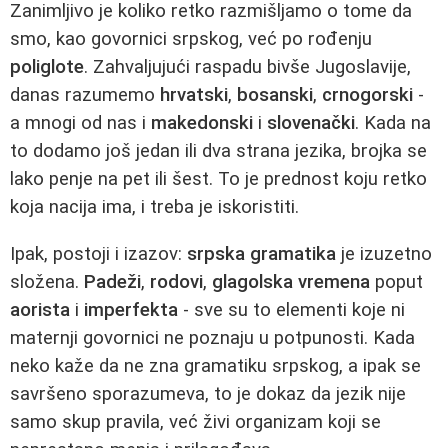
Zanimljivo je koliko retko razmišljamo o tome da
smo, kao govornici srpskog, već po rođenju
poliglote
. Zahvaljujući raspadu bivše Jugoslavije,
danas razumemo
hrvatski
,
bosanski
,
crnogorski
-
a mnogi od nas i
makedonski
i
slovenački
. Kada na
to dodamo još jedan ili dva strana jezika, brojka se
lako penje na pet ili šest. To je prednost koju retko
koja nacija ima, i treba je iskoristiti.
Ipak, postoji i izazov:
srpska gramatika
je izuzetno
složena.
Padeži
,
rodovi
,
glagolska vremena
poput
aorista
i
imperfekta
- sve su to elementi koje ni
maternji govornici ne poznaju u potpunosti. Kada
neko kaže da ne zna gramatiku srpskog, a ipak se
savršeno sporazumeva, to je dokaz da jezik nije
samo skup pravila, već živi organizam koji se