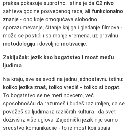
praksa pokazuje suprotno. Istina je da
C2 nivo
zahteva godine posvećenog rada, ali
funkcionalno
znanje
- ono koje omogućava slobodno
sporazumevanje, čitanje knjiga i gledanje filmova -
može se postići i sa manje vremena, uz pravilnu
metodologiju
i dovoljno
motivacije
.
Zaključak: jezik kao bogatstvo i most među
ljudima
Na kraju, sve se svodi na jednu jednostavnu istinu:
koliko jezika znaš, toliko vrediš - toliko si bogat
.
To bogatstvo se ne meri novcem, već
sposobnošću da razumeš i budeš razumljen, da se
povežeš sa ljudima iz različitih kultura i da svet
doživiš iz više uglova.
Zajednički jezik
nije samo
sredstvo komunikacije - to je most koji spaja