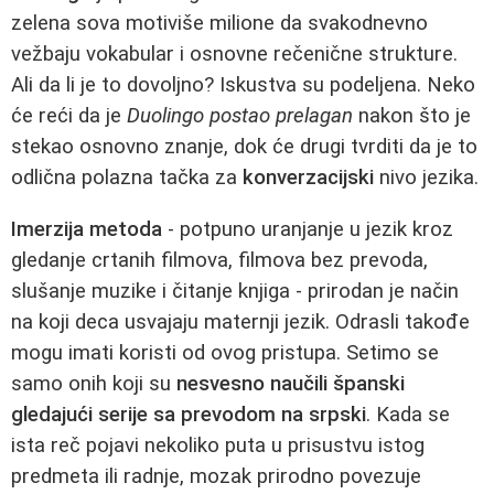
zelena sova motiviše milione da svakodnevno
vežbaju vokabular i osnovne rečenične strukture.
Ali da li je to dovoljno? Iskustva su podeljena. Neko
će reći da je
Duolingo postao prelagan
nakon što je
stekao osnovno znanje, dok će drugi tvrditi da je to
odlična polazna tačka za
konverzacijski
nivo jezika.
Imerzija metoda
- potpuno uranjanje u jezik kroz
gledanje crtanih filmova, filmova bez prevoda,
slušanje muzike i čitanje knjiga - prirodan je način
na koji deca usvajaju maternji jezik. Odrasli takođe
mogu imati koristi od ovog pristupa. Setimo se
samo onih koji su
nesvesno naučili španski
gledajući serije sa prevodom na srpski
. Kada se
ista reč pojavi nekoliko puta u prisustvu istog
predmeta ili radnje, mozak prirodno povezuje