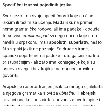
Specifični izazovi pojedinih jezika
Svaki jezik ima svoje specifičnosti koje ga čine
lakšim ili težim za učenje.
Mađarski
, na primer,
nema gramatičke rodove, ali ima padeže - doduše,
to su više
emulirani padeži
nego oni na koje smo
navikli u srpskom. Ima i
apsolutni superlativ
, nešto
što srpski jezik ne poznaje. Sa druge strane,
španski
uopšte nema padeže - što ga čini znatno
pristupačnijim - ali zato ima
konjugacije
koje su
osnova svega i bez kojih je nemoguće pravilno
govoriti.
Arapski
je rasprostranjen jezik sa mnogo dijalekata,
a njegova gramatika slovi za
ubitačnu
.
Hebrejski
privlači one koji su zainteresovani za svete spise i