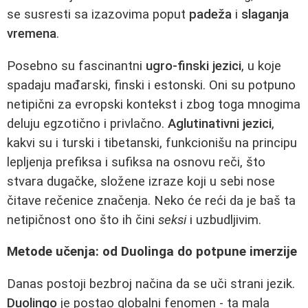
se susresti sa izazovima poput
padeža
i
slaganja
vremena
.
Posebno su fascinantni
ugro-finski jezici
, u koje
spadaju mađarski, finski i estonski. Oni su potpuno
netipični za evropski kontekst i zbog toga mnogima
deluju egzotično i privlačno.
Aglutinativni jezici
,
kakvi su i turski i tibetanski, funkcionišu na principu
lepljenja prefiksa i sufiksa na osnovu reči, što
stvara dugačke, složene izraze koji u sebi nose
čitave rečenice značenja. Neko će reći da je baš ta
netipičnost ono što ih čini
seksi
i uzbudljivim.
Metode učenja: od Duolinga do potpune imerzije
Danas postoji bezbroj načina da se uči strani jezik.
Duolingo
je postao globalni fenomen - ta mala