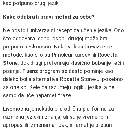
kao potpuno drugi jezik.
Kako odabrati pravi metod za sebe?
Ne postoji univerzalni recept za učenje jezika. Ono
što odgovara jednoj osobi, drugoj može biti
potpuno beskorisno. Neko voli
audio-vizuelne
metode
, kao što su
Pimsleur
kursevi ili
Rosetta
Stone
, dok drugi preferiraju klasično
bubanje reči
i
pisanje.
Fluenz
program se često pominje kao
daleko bolja alternativa Rosetta Stone-u, posebno
za one koji žele da razumeju logiku jezika, a ne
samo da uče napamet fraze.
Livemocha
je nekada bila odlična platforma za
razmenu jezičkih znanja, ali su je vremenom
upropastili izmenama. Ipak, internet je prepun