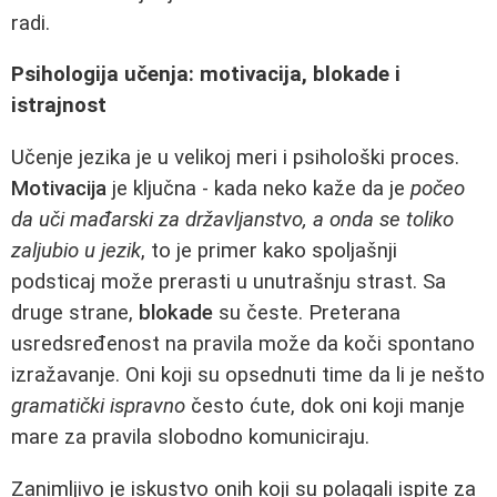
radi.
Psihologija učenja: motivacija, blokade i
istrajnost
Učenje jezika je u velikoj meri i psihološki proces.
Motivacija
je ključna - kada neko kaže da je
počeo
da uči mađarski za državljanstvo, a onda se toliko
zaljubio u jezik
, to je primer kako spoljašnji
podsticaj može prerasti u unutrašnju strast. Sa
druge strane,
blokade
su česte. Preterana
usredsređenost na pravila može da koči spontano
izražavanje. Oni koji su opsednuti time da li je nešto
gramatički ispravno
često ćute, dok oni koji manje
mare za pravila slobodno komuniciraju.
Zanimljivo je iskustvo onih koji su polagali ispite za