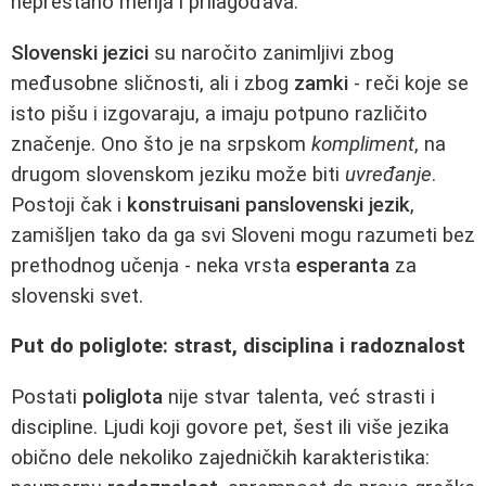
neprestano menja i prilagođava.
Slovenski jezici
su naročito zanimljivi zbog
međusobne sličnosti, ali i zbog
zamki
- reči koje se
isto pišu i izgovaraju, a imaju potpuno različito
značenje. Ono što je na srpskom
kompliment
, na
drugom slovenskom jeziku može biti
uvređanje
.
Postoji čak i
konstruisani panslovenski jezik
,
zamišljen tako da ga svi Sloveni mogu razumeti bez
prethodnog učenja - neka vrsta
esperanta
za
slovenski svet.
Put do poliglote: strast, disciplina i radoznalost
Postati
poliglota
nije stvar talenta, već strasti i
discipline. Ljudi koji govore pet, šest ili više jezika
obično dele nekoliko zajedničkih karakteristika: