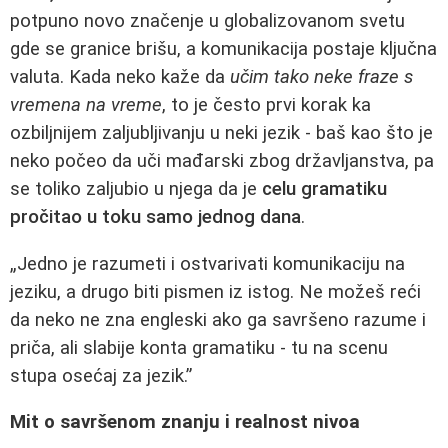
potpuno novo značenje u globalizovanom svetu
gde se granice brišu, a komunikacija postaje ključna
valuta. Kada neko kaže da
učim tako neke fraze s
vremena na vreme
, to je često prvi korak ka
ozbiljnijem zaljubljivanju u neki jezik - baš kao što je
neko počeo da uči mađarski zbog državljanstva, pa
se toliko zaljubio u njega da je
celu gramatiku
pročitao u toku samo jednog dana
.
„Jedno je razumeti i ostvarivati komunikaciju na
jeziku, a drugo biti pismen iz istog. Ne možeš reći
da neko ne zna engleski ako ga savršeno razume i
priča, ali slabije konta gramatiku - tu na scenu
stupa osećaj za jezik.”
Mit o savršenom znanju i realnost nivoa