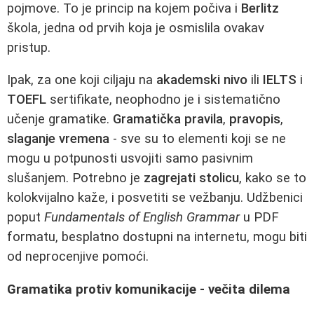
pojmove. To je princip na kojem počiva i
Berlitz
škola, jedna od prvih koja je osmislila ovakav
pristup.
Ipak, za one koji ciljaju na
akademski nivo
ili
IELTS
i
TOEFL
sertifikate, neophodno je i sistematično
učenje gramatike.
Gramatička pravila
,
pravopis
,
slaganje vremena
- sve su to elementi koji se ne
mogu u potpunosti usvojiti samo pasivnim
slušanjem. Potrebno je
zagrejati stolicu
, kako se to
kolokvijalno kaže, i posvetiti se vežbanju. Udžbenici
poput
Fundamentals of English Grammar
u PDF
formatu, besplatno dostupni na internetu, mogu biti
od neprocenjive pomoći.
Gramatika protiv komunikacije - večita dilema