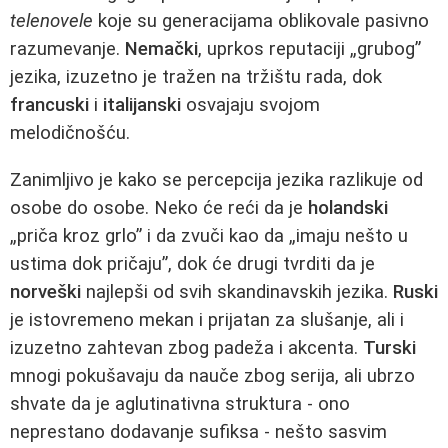
telenovele
koje su generacijama oblikovale pasivno
razumevanje.
Nemački
, uprkos reputaciji „grubog”
jezika, izuzetno je tražen na tržištu rada, dok
francuski
i
italijanski
osvajaju svojom
melodičnošću.
Zanimljivo je kako se percepcija jezika razlikuje od
osobe do osobe. Neko će reći da je
holandski
„priča kroz grlo” i da zvuči kao da „imaju nešto u
ustima dok pričaju”, dok će drugi tvrditi da je
norveški
najlepši od svih skandinavskih jezika.
Ruski
je istovremeno mekan i prijatan za slušanje, ali i
izuzetno zahtevan zbog padeža i akcenta.
Turski
mnogi pokušavaju da nauče zbog serija, ali ubrzo
shvate da je aglutinativna struktura - ono
neprestano dodavanje sufiksa - nešto sasvim