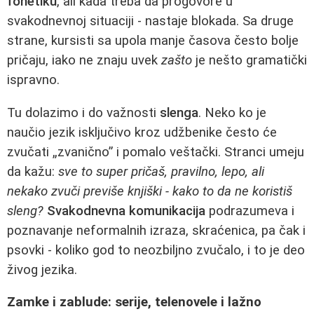
fonetiku
, ali kada treba da progovore u
svakodnevnoj situaciji - nastaje blokada. Sa druge
strane, kursisti sa upola manje časova često bolje
pričaju, iako ne znaju uvek
zašto
je nešto gramatički
ispravno.
Tu dolazimo i do važnosti
slenga
. Neko ko je
naučio jezik isključivo kroz udžbenike često će
zvučati „zvanično” i pomalo veštački. Stranci umeju
da kažu:
sve to super pričaš, pravilno, lepo, ali
nekako zvuči previše knjiški - kako to da ne koristiš
sleng?
Svakodnevna komunikacija
podrazumeva i
poznavanje neformalnih izraza, skraćenica, pa čak i
psovki - koliko god to neozbiljno zvučalo, i to je deo
živog jezika.
Zamke i zablude: serije, telenovele i lažno