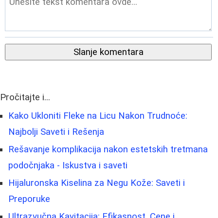
Slanje komentara
Pročitajte i...
Kako Ukloniti Fleke na Licu Nakon Trudnoće:
Najbolji Saveti i Rešenja
Rešavanje komplikacija nakon estetskih tretmana
podočnjaka - Iskustva i saveti
Hijaluronska Kiselina za Negu Kože: Saveti i
Preporuke
Ultrazvučna Kavitacija: Efikasnost, Cene i