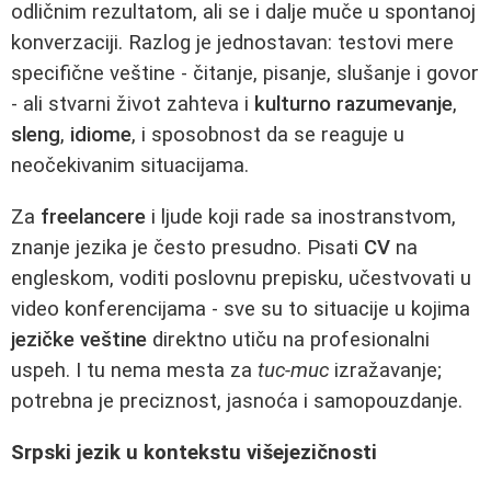
odličnim rezultatom, ali se i dalje muče u spontanoj
konverzaciji. Razlog je jednostavan: testovi mere
specifične veštine - čitanje, pisanje, slušanje i govor
- ali stvarni život zahteva i
kulturno razumevanje
,
sleng
,
idiome
, i sposobnost da se reaguje u
neočekivanim situacijama.
Za
freelancere
i ljude koji rade sa inostranstvom,
znanje jezika je često presudno. Pisati
CV
na
engleskom, voditi poslovnu prepisku, učestvovati u
video konferencijama - sve su to situacije u kojima
jezičke veštine
direktno utiču na profesionalni
uspeh. I tu nema mesta za
tuc-muc
izražavanje;
potrebna je preciznost, jasnoća i samopouzdanje.
Srpski jezik u kontekstu višejezičnosti