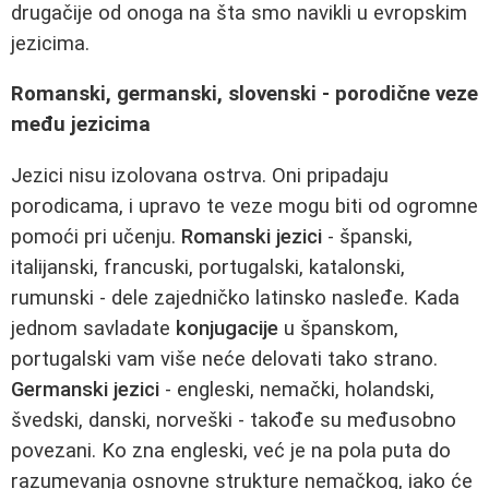
drugačije od onoga na šta smo navikli u evropskim
jezicima.
Romanski, germanski, slovenski - porodične veze
među jezicima
Jezici nisu izolovana ostrva. Oni pripadaju
porodicama, i upravo te veze mogu biti od ogromne
pomoći pri učenju.
Romanski jezici
- španski,
italijanski, francuski, portugalski, katalonski,
rumunski - dele zajedničko latinsko nasleđe. Kada
jednom savladate
konjugacije
u španskom,
portugalski vam više neće delovati tako strano.
Germanski jezici
- engleski, nemački, holandski,
švedski, danski, norveški - takođe su međusobno
povezani. Ko zna engleski, već je na pola puta do
razumevanja osnovne strukture nemačkog, iako će