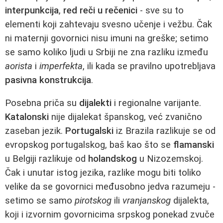
interpunkcija
,
red reči u rečenici
- sve su to
elementi koji zahtevaju svesno učenje i vežbu. Čak
ni maternji govornici nisu imuni na greške; setimo
se samo koliko ljudi u Srbiji ne zna razliku između
aorista
i
imperfekta
, ili kada se pravilno upotrebljava
pasivna konstrukcija
.
Posebna priča su
dijalekti
i regionalne varijante.
Katalonski
nije dijalekat španskog, već zvanično
zaseban jezik.
Portugalski
iz Brazila razlikuje se od
evropskog portugalskog, baš kao što se
flamanski
u Belgiji razlikuje od
holandskog
u Nizozemskoj.
Čak i unutar istog jezika, razlike mogu biti toliko
velike da se govornici međusobno jedva razumeju -
setimo se samo
pirotskog
ili
vranjanskog
dijalekta,
koji i izvornim govornicima srpskog ponekad zvuče