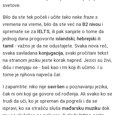
svetove.
Bilo da ste tek počeli i
učite tako neke fraze s
vremena na vreme
, bilo da ste već na
B2 nivou
i
spremate se za
IELTS
, ili pak sanjate o tome da
jednog dana progovorite
islandski
,
hebrejski
ili
tamil
- važno je da ne odustajete. Svaka nova reč,
svaka savladana
konjugacija
, svaki pročitani tekst
na stranom jeziku jeste korak napred. Jezici su živi,
dišu i menjaju se - baš kao i mi koji ih učimo. I u
tome je njihova najveća čar.
I zapamtite: niko nije
savršen
u poznavanju jezika,
čak ni oni koji ga govore od rođenja. Ali svako ko se
trudi da uči, ko je spreman da pogreši i da se
ispravi, ko sa strašću sluša
mađarsku muziku
dok