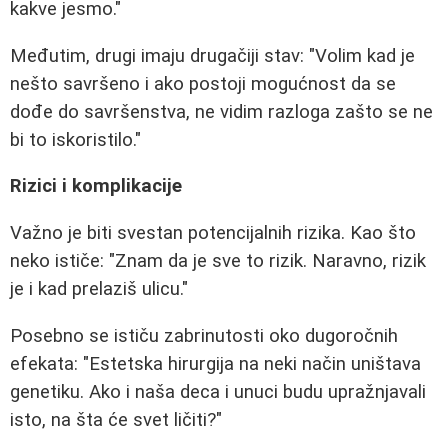
kakve jesmo."
Međutim, drugi imaju drugačiji stav: "Volim kad je
nešto savršeno i ako postoji mogućnost da se
dođe do savršenstva, ne vidim razloga zašto se ne
bi to iskoristilo."
Rizici i komplikacije
Važno je biti svestan potencijalnih rizika. Kao što
neko ističe: "Znam da je sve to rizik. Naravno, rizik
je i kad prelaziš ulicu."
Posebno se ističu zabrinutosti oko dugoročnih
efekata: "Estetska hirurgija na neki način uništava
genetiku. Ako i naša deca i unuci budu upražnjavali
isto, na šta će svet ličiti?"