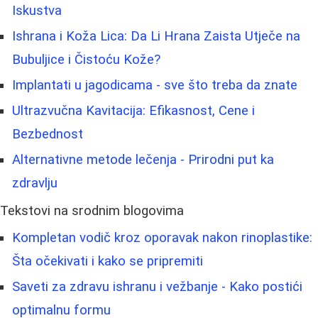
Iskustva
Ishrana i Koža Lica: Da Li Hrana Zaista Utječe na
Bubuljice i Čistoću Kože?
Implantati u jagodicama - sve što treba da znate
Ultrazvučna Kavitacija: Efikasnost, Cene i
Bezbednost
Alternativne metode lečenja - Prirodni put ka
zdravlju
Tekstovi na srodnim blogovima
Kompletan vodič kroz oporavak nakon rinoplastike:
Šta očekivati i kako se pripremiti
Saveti za zdravu ishranu i vežbanje - Kako postići
optimalnu formu