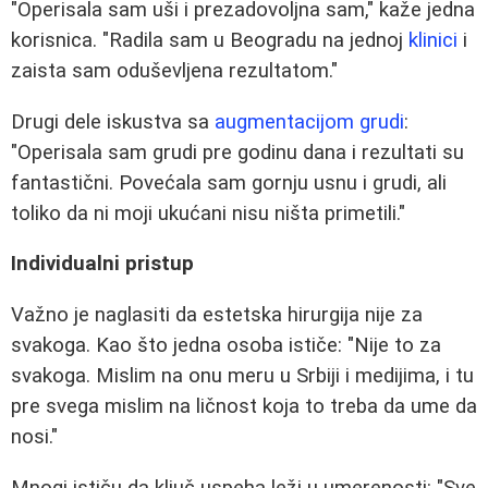
"Operisala sam uši i prezadovoljna sam," kaže jedna
korisnica. "Radila sam u Beogradu na jednoj
klinici
i
zaista sam oduševljena rezultatom."
Drugi dele iskustva sa
augmentacijom grudi
:
"Operisala sam grudi pre godinu dana i rezultati su
fantastični. Povećala sam gornju usnu i grudi, ali
toliko da ni moji ukućani nisu ništa primetili."
Individualni pristup
Važno je naglasiti da estetska hirurgija nije za
svakoga. Kao što jedna osoba ističe: "Nije to za
svakoga. Mislim na onu meru u Srbiji i medijima, i tu
pre svega mislim na ličnost koja to treba da ume da
nosi."
Mnogi ističu da ključ uspeha leži u umerenosti: "Sve