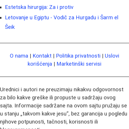
Estetska hirurgija: Za i protiv
Letovanje u Egiptu - Vodič za Hurgadu i Šarm el
Šeik
O nama
|
Kontakt
|
Politika privatnosti
|
Uslovi
korišćenja
|
Marketinški servisi
Urednici i autori ne preuzimaju nikakvu odgovornost
za bilo kakve greške ili propuste u sadržaju ovog
sajta. Informacije sadržane na ovom sajtu pružaju se
u stanju „takvom kakve jesu“, bez garancija u pogledu
njihove potpunosti, tačnosti, korisnosti ili