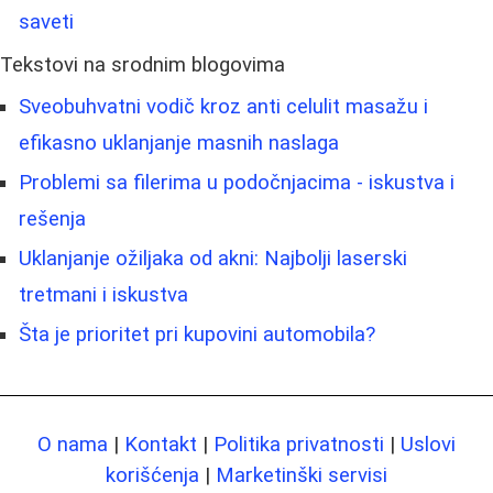
saveti
Tekstovi na srodnim blogovima
Sveobuhvatni vodič kroz anti celulit masažu i
efikasno uklanjanje masnih naslaga
Problemi sa filerima u podočnjacima - iskustva i
rešenja
Uklanjanje ožiljaka od akni: Najbolji laserski
tretmani i iskustva
Šta je prioritet pri kupovini automobila?
O nama
|
Kontakt
|
Politika privatnosti
|
Uslovi
korišćenja
|
Marketinški servisi