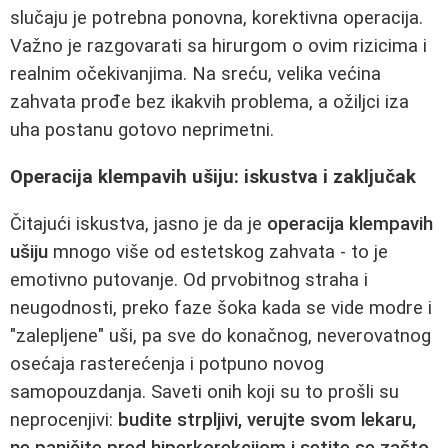
slučaju je potrebna ponovna, korektivna operacija.
Važno je razgovarati sa hirurgom o ovim rizicima i
realnim očekivanjima. Na sreću, velika većina
zahvata prođe bez ikakvih problema, a ožiljci iza
uha postanu gotovo neprimetni.
Operacija klempavih ušiju: iskustva i zaključak
Čitajući iskustva, jasno je da je
operacija klempavih
ušiju
mnogo više od estetskog zahvata - to je
emotivno putovanje. Od prvobitnog straha i
neugodnosti, preko faze šoka kada se vide modre i
"zalepljene" uši, pa sve do konačnog, neverovatnog
osećaja rasterećenja i potpuno novog
samopouzdanja. Saveti onih koji su to prošli su
neprocenjivi:
budite strpljivi, verujte svom lekaru,
ne paničite pred hiperkorekcijom i setite se zašto