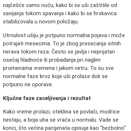
najčešće samo noću, kako bi se uši zaštitile od
savijanja tokom spavanja i kako bi se hrskavica
stabilizovala u novom položaju.
Utrnulost ušiju je potpuno normalna pojava i može
potrajati mesecima. To je zbog presecanja sitnih
nerava tokom reza. Često se javlja i neprijatan
osećaj hladnoće ili probadanja pri naglim
promenama vremena i jakom vetru. To su sve
normalne faze kroz koje uši prolaze dok se
potpuno ne oporave.
Ključne faze zaceljivanja i rezultat
Kako vreme prolazi, oteklina se povlači, modrice
nestaju, a boja uha se vraća u normalu. Vade se
konci, što većina pacijenata opisuje kao "bezbolno"