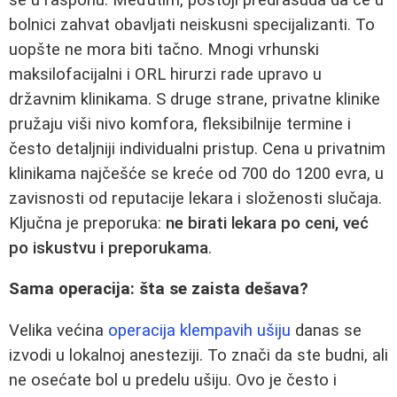
bolnici zahvat obavljati neiskusni specijalizanti. To
uopšte ne mora biti tačno. Mnogi vrhunski
maksilofacijalni i ORL hirurzi rade upravo u
državnim klinikama. S druge strane, privatne klinike
pružaju viši nivo komfora, fleksibilnije termine i
često detaljniji individualni pristup. Cena u privatnim
klinikama najčešće se kreće od 700 do 1200 evra, u
zavisnosti od reputacije lekara i složenosti slučaja.
Ključna je preporuka:
ne birati lekara po ceni, već
po iskustvu i preporukama
.
Sama operacija: šta se zaista dešava?
Velika većina
operacija klempavih ušiju
danas se
izvodi u lokalnoj anesteziji. To znači da ste budni, ali
ne osećate bol u predelu ušiju. Ovo je često i