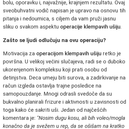
bolu, oporavku i, najvažnije, krajnjem rezultatu. Ovaj
sveobuhvatni vodič napisan je upravo na osnovu tih
pitanja i nedoumica, s ciljem da vam pruži jasnu
sliku o svakom aspektu
operacije klempavih ušiju
.
Zašto se ljudi odlučuju na ovu operaciju?
Motivacija za
operacijom klempavih ušiju
retko je
površna. U velikoj većini slučajeva, radi se o duboko
ukorenjenom kompleksu koji prati osobu od
detinjstva. Deca umeju biti surova, a zadirkivanje na
račun izgleda ostavlja trajne posledice na
samopouzdanje. Mnogi odrasli svedoče da su
bukvalno planirali frizure i aktivnosti u zavisnosti od
toga kako će sakriti uši. Jedan od najčešćih
komentara je:
"Nosim dugu kosu, ali bih voleo/mogla
konačno da je svežem u rep, da se ošišam na kratko