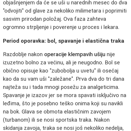
objašnjenjem da će se uši u narednih mesec do dva
"odvojiti" od glave za nekoliko milimetara i poprimiti
sasvim prirodan položaj. Ova faza zahteva
ogromno strpljenje i poverenje u proces i lekara.
Period oporavka: bol, spavanje i elastična traka
Razdoblje nakon
operacije klempavih ušiju
nije
izuzetno bolno za većinu, ali je neugodno. Bol se
obično opisuje kao "zubobolja u uvetu" ili osećaj
kao da su vam uši "zaležane". Prva dva do tri dana
najteža su i tada mnogi posežu za analgeticima.
Spavanje je izazov jer se mora spavati isključivo na
leđima, što je posebno teško onima koji su navikli
na bok. Glava se obmota elastičnim zavojem
(turbanom) ili se nosi sportska traka. Nakon
skidanja zavoja, traka se nosi još nekoliko nedelja,