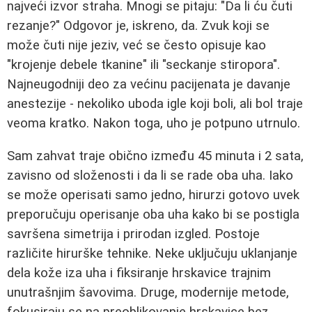
najveći izvor straha. Mnogi se pitaju: "Da li ću čuti
rezanje?" Odgovor je, iskreno, da. Zvuk koji se
može čuti nije jeziv, već se često opisuje kao
"krojenje debele tkanine" ili "seckanje stiropora".
Najneugodniji deo za većinu pacijenata je davanje
anestezije - nekoliko uboda igle koji boli, ali bol traje
veoma kratko. Nakon toga, uho je potpuno utrnulo.
Sam zahvat traje obično između 45 minuta i 2 sata,
zavisno od složenosti i da li se rade oba uha. Iako
se može operisati samo jedno, hirurzi gotovo uvek
preporučuju operisanje oba uha kako bi se postigla
savršena simetrija i prirodan izgled. Postoje
različite hirurške tehnike. Neke uključuju uklanjanje
dela kože iza uha i fiksiranje hrskavice trajnim
unutrašnjim šavovima. Druge, modernije metode,
fokusiraju se na preoblikovanje hrskavice bez