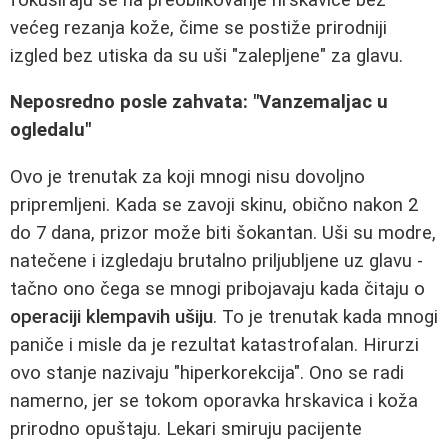
većeg rezanja kože, čime se postiže prirodniji
izgled bez utiska da su uši "zalepljene" za glavu.
Neposredno posle zahvata: "Vanzemaljac u
ogledalu"
Ovo je trenutak za koji mnogi nisu dovoljno
pripremljeni. Kada se zavoji skinu, obično nakon 2
do 7 dana, prizor može biti šokantan. Uši su modre,
natečene i izgledaju brutalno priljubljene uz glavu -
tačno ono čega se mnogi pribojavaju kada čitaju o
operaciji klempavih ušiju
. To je trenutak kada mnogi
paniče i misle da je rezultat katastrofalan. Hirurzi
ovo stanje nazivaju "hiperkorekcija". Ono se radi
namerno, jer se tokom oporavka hrskavica i koža
prirodno opuštaju. Lekari smiruju pacijente