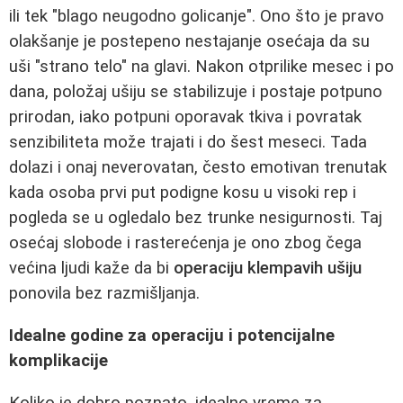
ili tek "blago neugodno golicanje". Ono što je pravo
olakšanje je postepeno nestajanje osećaja da su
uši "strano telo" na glavi. Nakon otprilike mesec i po
dana, položaj ušiju se stabilizuje i postaje potpuno
prirodan, iako potpuni oporavak tkiva i povratak
senzibiliteta može trajati i do šest meseci. Tada
dolazi i onaj neverovatan, često emotivan trenutak
kada osoba prvi put podigne kosu u visoki rep i
pogleda se u ogledalo bez trunke nesigurnosti. Taj
osećaj slobode i rasterećenja je ono zbog čega
većina ljudi kaže da bi
operaciju klempavih ušiju
ponovila bez razmišljanja.
Idealne godine za operaciju i potencijalne
komplikacije
Koliko je dobro poznato, idealno vreme za