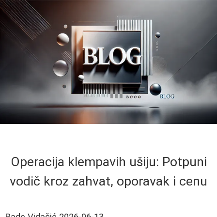
Operacija klempavih ušiju: Potpuni
vodič kroz zahvat, oporavak i cenu
Rade Vidačić
2026-06-13