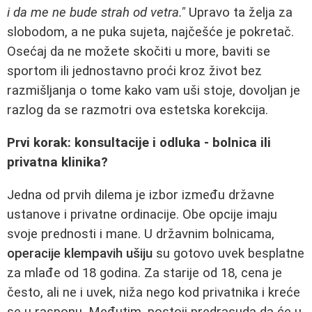
i da me ne bude strah od vetra."
Upravo ta želja za
slobodom, a ne puka sujeta, najčešće je pokretač.
Osećaj da ne možete skočiti u more, baviti se
sportom ili jednostavno proći kroz život bez
razmišljanja o tome kako vam uši stoje, dovoljan je
razlog da se razmotri ova estetska korekcija.
Prvi korak: konsultacije i odluka - bolnica ili
privatna klinika?
Jedna od prvih dilema je izbor između državne
ustanove i privatne ordinacije. Obe opcije imaju
svoje prednosti i mane. U državnim bolnicama,
operacije klempavih ušiju
su gotovo uvek besplatne
za mlađe od 18 godina. Za starije od 18, cena je
često, ali ne i uvek, niža nego kod privatnika i kreće
se u rasponu. Međutim, postoji predrasuda da će u