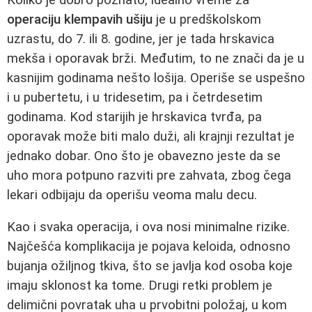
operaciju klempavih ušiju
je u predškolskom
uzrastu, do 7. ili 8. godine, jer je tada hrskavica
mekša i oporavak brži. Međutim, to ne znači da je u
kasnijim godinama nešto lošija. Operiše se uspešno
i u pubertetu, i u tridesetim, pa i četrdesetim
godinama. Kod starijih je hrskavica tvrđa, pa
oporavak može biti malo duži, ali krajnji rezultat je
jednako dobar. Ono što je obavezno jeste da se
uho mora potpuno razviti pre zahvata, zbog čega
lekari odbijaju da operišu veoma malu decu.
Kao i svaka operacija, i ova nosi minimalne rizike.
Najčešća komplikacija je pojava keloida, odnosno
bujanja ožiljnog tkiva, što se javlja kod osoba koje
imaju sklonost ka tome. Drugi retki problem je
delimični povratak uha u prvobitni položaj, u kom