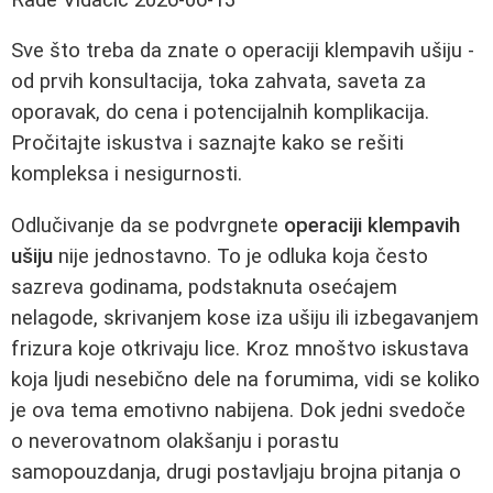
Sve što treba da znate o operaciji klempavih ušiju -
od prvih konsultacija, toka zahvata, saveta za
oporavak, do cena i potencijalnih komplikacija.
Pročitajte iskustva i saznajte kako se rešiti
kompleksa i nesigurnosti.
Odlučivanje da se podvrgnete
operaciji klempavih
ušiju
nije jednostavno. To je odluka koja često
sazreva godinama, podstaknuta osećajem
nelagode, skrivanjem kose iza ušiju ili izbegavanjem
frizura koje otkrivaju lice. Kroz mnoštvo iskustava
koja ljudi nesebično dele na forumima, vidi se koliko
je ova tema emotivno nabijena. Dok jedni svedoče
o neverovatnom olakšanju i porastu
samopouzdanja, drugi postavljaju brojna pitanja o