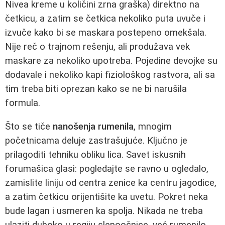
Nivea kreme u količini zrna graška) direktno na
četkicu, a zatim se četkica nekoliko puta uvuče i
izvuče kako bi se maskara postepeno omekšala.
Nije reč o trajnom rešenju, ali produžava vek
maskare za nekoliko upotreba. Pojedine devojke su
dodavale i nekoliko kapi fiziološkog rastvora, ali sa
tim treba biti oprezan kako se ne bi narušila
formula.
Što se tiče
nanošenja rumenila
, mnogim
početnicama deluje zastrašujuće. Ključno je
prilagoditi tehniku obliku lica. Savet iskusnih
forumašica glasi: pogledajte se ravno u ogledalo,
zamislite liniju od centra zenice ka centru jagodice,
a zatim četkicu orijentišite ka uvetu. Pokret neka
bude lagan i usmeren ka spolja. Nikada ne treba
ulaziti duboko u regiju slepoočnice, već rumenilo