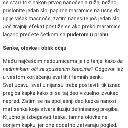
se stari trik: nakon prvog nanošenja ruža, nežno
prislonite jedan sloj papirne maramice na usne da
upije višak masnoće, zatim nanesite još jedan sloj.
Još trajniji efekat postiže se ako preko maramice
lagano pređete četkom sa
puderom u prahu
.
Senke, olovke i oblik očiju
Među najčešćim nedoumicama je i pitanje:
kako da
našminkam oči sa spuštenim kapcima?
Odgovor leži
u veštom korišćenju svetlih i tamnih senki.
Svetlucavu, svetlu nijansu treba postaviti tik iznad
pregiba kapka kako bi se taj deo vizuelno izvukao
napred. Zatim se na spoljašnji deo kapka nanosi
mat senka koja stvara iluziju definisanog pregiba.
Ključno je izbegavati teške, tamne olovke na
donjem kapku, jer one dodatno zatvaraju pogled.