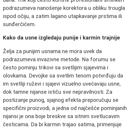
podrazumeva nanošenje korektora u obliku trougla
ispod očiju, a zatim lagano utapkavanje prstima ili
sunđerčićem.
Kako da usne izgledaju punije i karmin trajnije
Želja za punijim usnama ne mora uvek da
podrazumeva invazivne metode. Na forumu se
često pominju trikovi sa svetlijim sjajevima i
olovkama. Devojke sa svetlim tenom potvrđuju da
im svetliji ruževi i sjajevi vizuelno uvećavaju usne,
dok tamne nijanse ističu sve nepravilnosti. Za
postizanje punog, sjajnog efekta preporučuju se
specifični proizvodi, a jedna od najčešće pominjanih
nijansi je ona boje breskve sa sitnim svetlucavim
česticama. Da bi karmin trajao satima, primenjuje