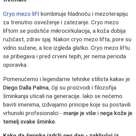
Cryo mezo lift
kombinuje hladnoću i mezoterapiju
za trenutno osveženje i zatezanje. Cryo mezo
liftom se podstiče mikrocirkulacija, a koža dobija
ružičast, zdrav sjaj. Nakon cryo mezo lifta, pore su
vidno sužene, a lice izgleda glatko. Cryo mezo liftu
se pribegava i pred crveni tepih, jer nema perioda
oporavka.
Pomenućemo i legendarne tehnike stilista kakav je
Diego Dalla Palma
, čiji su proizvodi i filozofija
šminkanja uticali na generacije. Iako se nećemo
baviti imenima, izdvajamo principe koje su postavili
vrhunski profesionalci -
manje je više
i
nega kože je
temelj svake šminke
.
Kako da šminka izdrži ceo dan - zaključci iz