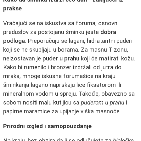
prakse
Vraćajući se na iskustva sa foruma, osnovni
preduslov za postojanu šminku jeste
dobra
podloga
. Preporučuju se lagani, hidratantni puderi
koji se ne skupljaju u borama. Za masnu T zonu,
neizostavan je
puder u prahu
koji će matirati kožu.
Kako bi rumenilo i bronzer izdržali od jutra do
mraka, mnoge iskusne forumašice na kraju
šminkanja lagano naprskaju lice fiksatorom ili
mineralnom vodom u spreju. Takođe, obavezno sa
sobom nositi malu kutijicu sa
puderom u prahu
i
papirne maramice za upijanje viška masnoće.
Prirodni izgled i samopouzdanje
Na kraju, bez obzira da li se odlučujete za
biološke