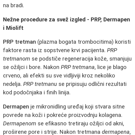
na bradi.
Nežne procedure za svež izgled - PRP, Dermapen
i Miolift
PRP tretman
(plazma bogata trombocitima) koristi
faktore rasta iz sopstvene krvi pacijenta.
PRP
tretmanom
se podstiče regeneracija kože, smanjuju
se ožiljci i bore. Nakon
PRP tretmana
, lice je blago
crveno, ali efekti su sve vidljiviji kroz nekoliko
nedelja.
PRP tretmanu
se pripisuju odlični rezultati
kod podočnjaka i finih linija.
Dermapen
je mikronidling uređaj koji stvara sitne
povrede na koži i pokreće proizvodnju kolagena.
Dermapenom
se efikasno tretiraju ožiljci od akni,
proširene pore i strije. Nakon tretmana
dermapena
,