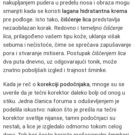
nakupljanjem pudera u predelu nosa i obraza mogu
smanjiti kada se koristi
lagana hidratantna krema
pre podloge. Isto tako,
čišćenje lica
predstavlja
nezaobilazan korak. Redovno i temeljno
čišćenje
lica
, prilagođeno vašem tipu kože, uklanja višak
sebuma i nečistoće, čime se sprečava zapušavanje
pora i stvaranje mitisera. Postupak
čišćenjem lica
dva puta dnevno, uz odgovarajući tonik, može
znatno poboljšati izgled i trajnost šminke.
Kada je reč o
korekciji podočnjaka
, mnoge su se
uverile da je tečni korektor daleko bolji od onog u
stiku. Jedna članica foruma s oduševljenjem je
podelila iskustvo: nakon što je prešla na tečni
korektor svetlije nijanse, tamni podočnjaci su
nestali, a lice je izgledalo odmorno tokom celog
dana. Trik koji često koriste profesionalni šminkeri