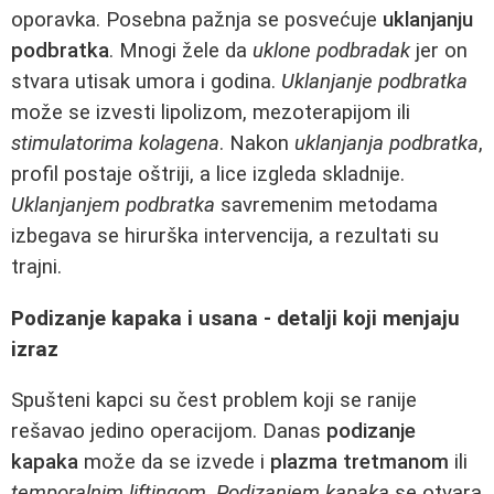
oporavka. Posebna pažnja se posvećuje
uklanjanju
podbratka
. Mnogi žele da
uklone podbradak
jer on
stvara utisak umora i godina.
Uklanjanje podbratka
može se izvesti lipolizom, mezoterapijom ili
stimulatorima kolagena
. Nakon
uklanjanja podbratka
,
profil postaje oštriji, a lice izgleda skladnije.
Uklanjanjem podbratka
savremenim metodama
izbegava se hirurška intervencija, a rezultati su
trajni.
Podizanje kapaka i usana - detalji koji menjaju
izraz
Spušteni kapci su čest problem koji se ranije
rešavao jedino operacijom. Danas
podizanje
kapaka
može da se izvede i
plazma tretmanom
ili
temporalnim liftingom
.
Podizanjem kapaka
se otvara