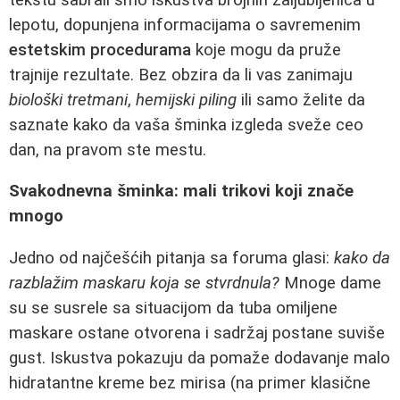
lepotu, dopunjena informacijama o savremenim
estetskim procedurama
koje mogu da pruže
trajnije rezultate. Bez obzira da li vas zanimaju
biološki tretmani
,
hemijski piling
ili samo želite da
saznate kako da vaša šminka izgleda sveže ceo
dan, na pravom ste mestu.
Svakodnevna šminka: mali trikovi koji znače
mnogo
Jedno od najčešćih pitanja sa foruma glasi:
kako da
razblažim maskaru koja se stvrdnula?
Mnoge dame
su se susrele sa situacijom da tuba omiljene
maskare ostane otvorena i sadržaj postane suviše
gust. Iskustva pokazuju da pomaže dodavanje malo
hidratantne kreme bez mirisa (na primer klasične