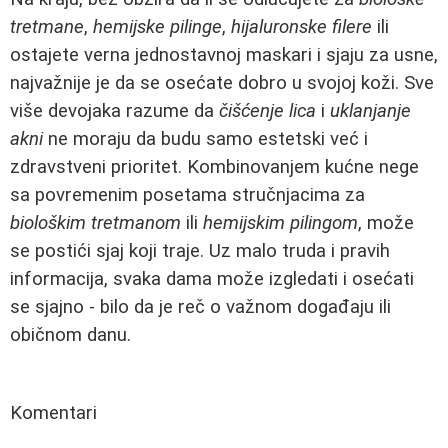
tretmane
,
hemijske pilinge
,
hijaluronske filere
ili
ostajete verna jednostavnoj maskari i sjaju za usne,
najvažnije je da se osećate dobro u svojoj koži. Sve
više devojaka razume da
čišćenje lica
i
uklanjanje
akni
ne moraju da budu samo estetski već i
zdravstveni prioritet. Kombinovanjem kućne nege
sa povremenim posetama stručnjacima za
biološkim tretmanom
ili
hemijskim pilingom
, može
se postići sjaj koji traje. Uz malo truda i pravih
informacija, svaka dama može izgledati i osećati
se sjajno - bilo da je reč o važnom događaju ili
običnom danu.
Komentari