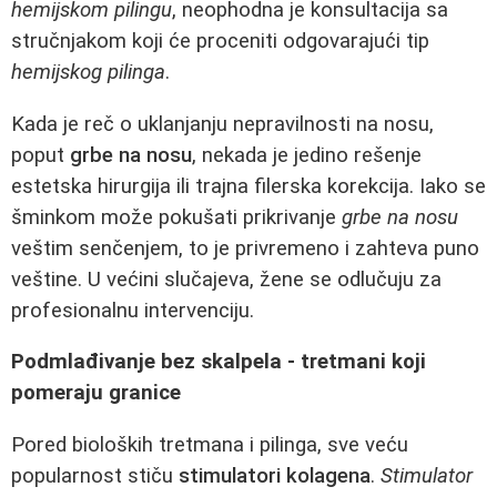
hemijskom pilingu
, neophodna je konsultacija sa
stručnjakom koji će proceniti odgovarajući tip
hemijskog pilinga
.
Kada je reč o uklanjanju nepravilnosti na nosu,
poput
grbe na nosu
, nekada je jedino rešenje
estetska hirurgija ili trajna filerska korekcija. Iako se
šminkom može pokušati prikrivanje
grbe na nosu
veštim senčenjem, to je privremeno i zahteva puno
veštine. U većini slučajeva, žene se odlučuju za
profesionalnu intervenciju.
Podmlađivanje bez skalpela - tretmani koji
pomeraju granice
Pored bioloških tretmana i pilinga, sve veću
popularnost stiču
stimulatori kolagena
.
Stimulator