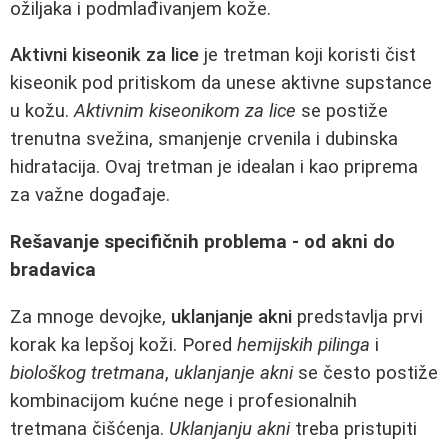
ožiljaka i podmlađivanjem kože.
Aktivni kiseonik za lice
je tretman koji koristi čist
kiseonik pod pritiskom da unese aktivne supstance
u kožu.
Aktivnim kiseonikom za lice
se postiže
trenutna svežina, smanjenje crvenila i dubinska
hidratacija. Ovaj tretman je idealan i kao priprema
za važne događaje.
Rešavanje specifičnih problema - od akni do
bradavica
Za mnoge devojke,
uklanjanje akni
predstavlja prvi
korak ka lepšoj koži. Pored
hemijskih pilinga
i
biološkog tretmana
,
uklanjanje akni
se često postiže
kombinacijom kućne nege i profesionalnih
tretmana čišćenja.
Uklanjanju akni
treba pristupiti