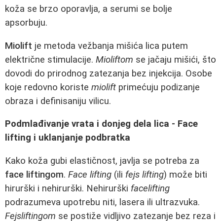
koža se brzo oporavlja, a serumi se bolje
apsorbuju.
Miolift
je metoda vežbanja mišića lica putem
električne stimulacije.
Mioliftom
se jačaju mišići, što
dovodi do prirodnog zatezanja bez injekcija. Osobe
koje redovno koriste
miolift
primećuju podizanje
obraza i definisaniju vilicu.
Podmlađivanje vrata i donjeg dela lica - Face
lifting i uklanjanje podbratka
Kako koža gubi elastičnost, javlja se potreba za
face liftingom
.
Face lifting
(ili
fejs lifting
) može biti
hirurški i nehirurški. Nehirurški
facelifting
podrazumeva upotrebu niti, lasera ili ultrazvuka.
Fejsliftingom
se postiže vidljivo zatezanje bez reza i