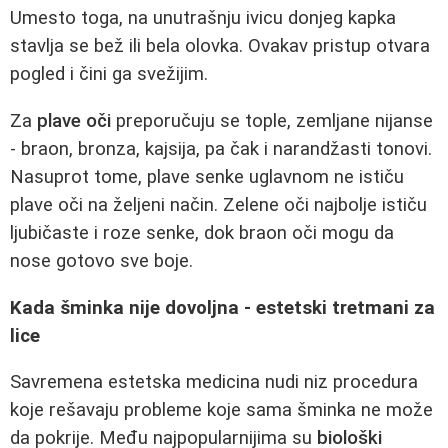
Umesto toga, na unutrašnju ivicu donjeg kapka
stavlja se bež ili bela olovka. Ovakav pristup otvara
pogled i čini ga svežijim.
Za
plave oči
preporučuju se tople, zemljane nijanse
- braon, bronza, kajsija, pa čak i narandžasti tonovi.
Nasuprot tome, plave senke uglavnom ne ističu
plave oči na željeni način. Zelene oči najbolje ističu
ljubičaste i roze senke, dok braon oči mogu da
nose gotovo sve boje.
Kada šminka nije dovoljna - estetski tretmani za
lice
Savremena estetska medicina nudi niz procedura
koje rešavaju probleme koje sama šminka ne može
da pokrije. Među najpopularnijima su
biološki