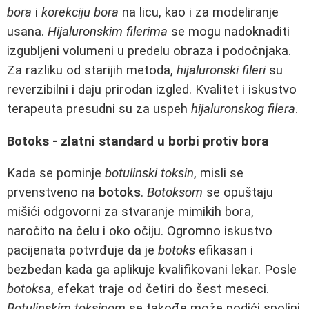
bora
i
korekciju bora
na licu, kao i za modeliranje
usana.
Hijaluronskim filerima
se mogu nadoknaditi
izgubljeni volumeni u predelu obraza i podočnjaka.
Za razliku od starijih metoda,
hijaluronski fileri
su
reverzibilni i daju prirodan izgled. Kvalitet i iskustvo
terapeuta presudni su za uspeh
hijaluronskog filera
.
Botoks - zlatni standard u borbi protiv bora
Kada se pominje
botulinski toksin
, misli se
prvenstveno na
botoks
.
Botoksom
se opuštaju
mišići odgovorni za stvaranje mimikih bora,
naročito na čelu i oko očiju. Ogromno iskustvo
pacijenata potvrđuje da je
botoks
efikasan i
bezbedan kada ga aplikuje kvalifikovani lekar. Posle
botoksa
, efekat traje od četiri do šest meseci.
Botulinskim toksinom
se takođe može podići spoljni