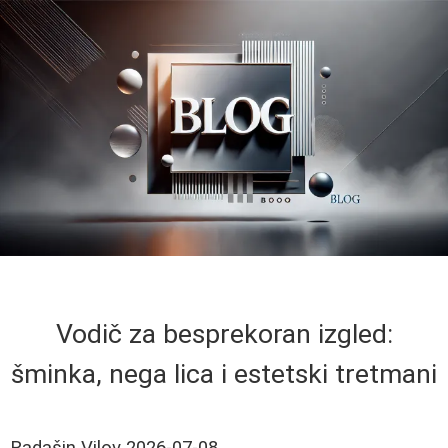
Vodič za besprekoran izgled:
šminka, nega lica i estetski tretmani
Radašin Vilov
2026-07-08