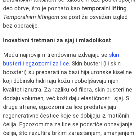
deo obrve, što je poznato kao
temporalni lifting
.
Temporalnim liftingom
se postiže osvežen izgled
bez operacije.
Inovativni tretmani za sjaj i mladolikost
Među najnovijim trendovima izdvajaju se
skin
busteri
i
egzozomi za lice
. Skin busteri (ili skin
boosteri) su preparati na bazi hijaluronske kiseline
koji dubinski hidriraju kožu i poboljšavaju njen
kvalitet iznutra. Za razliku od filera, skin busteri ne
dodaju volumen, već koži daju elastičnost i sjaj. S
druge strane, egzozomi za lice predstavljaju
regenerativne čestice koje se dobijaju iz matičnih
ćelija. Egzozomima za lice se podstiče obnavljanje
ćelija, što rezultira bržim zarastanjem, smanjenjem