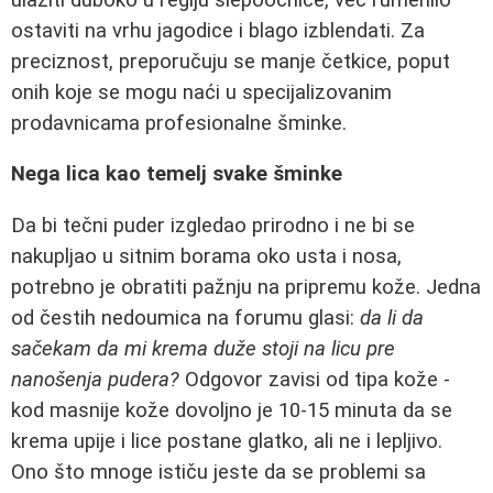
ostaviti na vrhu jagodice i blago izblendati. Za
preciznost, preporučuju se manje četkice, poput
onih koje se mogu naći u specijalizovanim
prodavnicama profesionalne šminke.
Nega lica kao temelj svake šminke
Da bi tečni puder izgledao prirodno i ne bi se
nakupljao u sitnim borama oko usta i nosa,
potrebno je obratiti pažnju na pripremu kože. Jedna
od čestih nedoumica na forumu glasi:
da li da
sačekam da mi krema duže stoji na licu pre
nanošenja pudera?
Odgovor zavisi od tipa kože -
kod masnije kože dovoljno je 10-15 minuta da se
krema upije i lice postane glatko, ali ne i lepljivo.
Ono što mnoge ističu jeste da se problemi sa