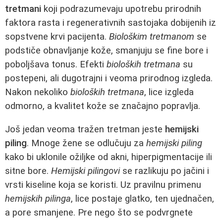
tretmani
koji podrazumevaju upotrebu prirodnih
faktora rasta i regenerativnih sastojaka dobijenih iz
sopstvene krvi pacijenta.
Biološkim tretmanom
se
podstiče obnavljanje kože, smanjuju se fine bore i
poboljšava tonus. Efekti
bioloških tretmana
su
postepeni, ali dugotrajni i veoma prirodnog izgleda.
Nakon nekoliko
bioloških tretmana
, lice izgleda
odmorno, a kvalitet kože se značajno popravlja.
Još jedan veoma tražen tretman jeste
hemijski
piling
. Mnoge žene se odlučuju za
hemijski piling
kako bi uklonile ožiljke od akni, hiperpigmentacije ili
sitne bore.
Hemijski pilingovi
se razlikuju po jačini i
vrsti kiseline koja se koristi. Uz pravilnu primenu
hemijskih pilinga
, lice postaje glatko, ten ujednačen,
a pore smanjene. Pre nego što se podvrgnete