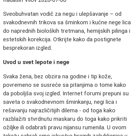
Sveobuhvatan vodič za negu i ulepšavanje – od
svakodnevnih trikova sa šminkom i kućne nege lica
do naprednih bioloških tretmana, hemijskih pilinga i
estetskih korekcija. Otkrijte kako da postignete
besprekoran izgled.
Uvod u svet lepote i nege
Svaka žena, bez obzira na godine i tip kože,
povremeno se susreće sa pitanjima o tome kako
da poboljša svoj izgled. Internet forumi prepuni su
saveta o svakodnevnom šminkanju, negi lica i
rešavanju najrazličitijih dilema - od toga kako
razblažiti stvrdnutu maskaru do toga kako prikriti
ožiljke ili odabrati pravu nijansu rumenila. U ovom
tekstu sabrali smo iskustva brojnih zaljubljenica u