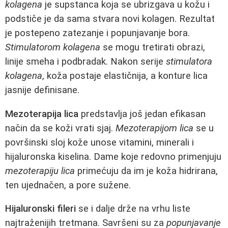
kolagena
je supstanca koja se ubrizgava u kožu i
podstiče je da sama stvara novi kolagen. Rezultat
je postepeno zatezanje i popunjavanje bora.
Stimulatorom kolagena
se mogu tretirati obrazi,
linije smeha i podbradak. Nakon serije
stimulatora
kolagena
, koža postaje elastičnija, a konture lica
jasnije definisane.
Mezoterapija lica
predstavlja još jedan efikasan
način da se koži vrati sjaj.
Mezoterapijom lica
se u
površinski sloj kože unose vitamini, minerali i
hijaluronska kiselina. Dame koje redovno primenjuju
mezoterapiju lica
primećuju da im je koža hidrirana,
ten ujednačen, a pore sužene.
Hijaluronski fileri
se i dalje drže na vrhu liste
najtraženijih tretmana. Savršeni su za
popunjavanje