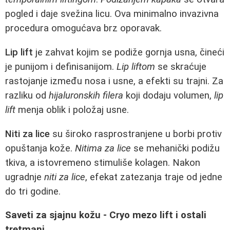
pogled i daje svežina licu. Ova minimalno invazivna
procedura omogućava brz oporavak.
Lip lift
je zahvat kojim se podiže gornja usna, čineći
je punijom i definisanijom.
Lip liftom
se skraćuje
rastojanje između nosa i usne, a efekti su trajni. Za
razliku od
hijaluronskih filera
koji dodaju volumen,
lip
lift
menja oblik i položaj usne.
Niti za lice
su široko rasprostranjene u borbi protiv
opuštanja kože.
Nitima za lice
se mehanički podižu
tkiva, a istovremeno stimuliše kolagen. Nakon
ugradnje
niti za lice
, efekat zatezanja traje od jedne
do tri godine.
Saveti za sjajnu kožu - Cryo mezo lift i ostali
tretmani