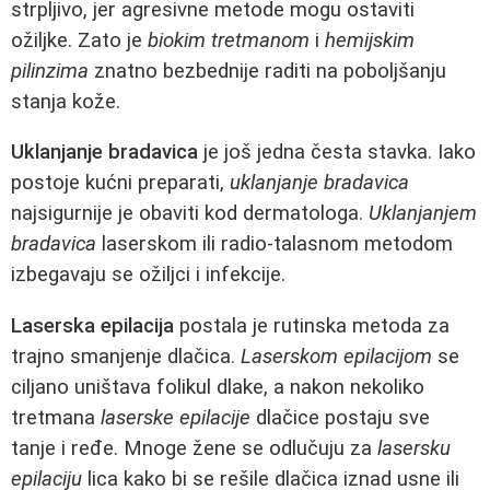
strpljivo, jer agresivne metode mogu ostaviti
ožiljke. Zato je
biokim tretmanom
i
hemijskim
pilinzima
znatno bezbednije raditi na poboljšanju
stanja kože.
Uklanjanje bradavica
je još jedna česta stavka. Iako
postoje kućni preparati,
uklanjanje bradavica
najsigurnije je obaviti kod dermatologa.
Uklanjanjem
bradavica
laserskom ili radio-talasnom metodom
izbegavaju se ožiljci i infekcije.
Laserska epilacija
postala je rutinska metoda za
trajno smanjenje dlačica.
Laserskom epilacijom
se
ciljano uništava folikul dlake, a nakon nekoliko
tretmana
laserske epilacije
dlačice postaju sve
tanje i ređe. Mnoge žene se odlučuju za
lasersku
epilaciju
lica kako bi se rešile dlačica iznad usne ili