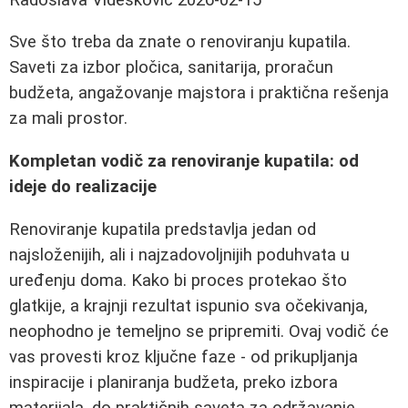
Sve što treba da znate o renoviranju kupatila.
Saveti za izbor pločica, sanitarija, proračun
budžeta, angažovanje majstora i praktična rešenja
za mali prostor.
Kompletan vodič za renoviranje kupatila: od
ideje do realizacije
Renoviranje kupatila predstavlja jedan od
najsloženijih, ali i najzadovoljnijih poduhvata u
uređenju doma. Kako bi proces protekao što
glatkije, a krajnji rezultat ispunio sva očekivanja,
neophodno je temeljno se pripremiti. Ovaj vodič će
vas provesti kroz ključne faze - od prikupljanja
inspiracije i planiranja budžeta, preko izbora
materijala, do praktičnih saveta za održavanje.