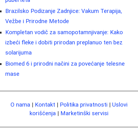
Brazilsko Podizanje Zadnjice: Vakum Terapija,
Vežbe i Prirodne Metode
Kompletan vodič za samopotamnjivanje: Kako
izbeći fleke i dobiti prirodan preplanuo ten bez
solarijuma
Biomed 6 i prirodni načini za povećanje telesne
mase
O nama
|
Kontakt
|
Politika privatnosti
|
Uslovi
korišćenja
|
Marketinški servisi