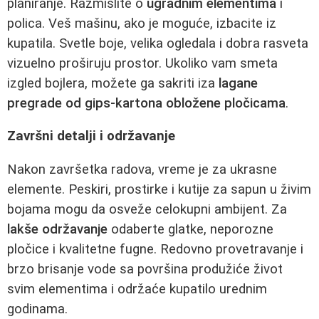
planiranje. Razmislite o
ugradnim elementima
i
polica. Veš mašinu, ako je moguće, izbacite iz
kupatila. Svetle boje, velika ogledala i dobra rasveta
vizuelno proširuju prostor. Ukoliko vam smeta
izgled bojlera, možete ga sakriti iza
lagane
pregrade od gips-kartona obložene pločicama
.
Završni detalji i održavanje
Nakon završetka radova, vreme je za ukrasne
elemente. Peskiri, prostirke i kutije za sapun u živim
bojama mogu da osveže celokupni ambijent. Za
lakše održavanje
odaberte glatke, neporozne
pločice i kvalitetne fugne. Redovno provetravanje i
brzo brisanje vode sa površina produžiće život
svim elementima i održaće kupatilo urednim
godinama.