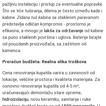
pažljivu instalaciju i pristup za eventualne popravke.
Što se tiče tuširanja, dilema je često između kade i
kabine.
Zidana tuš kabina sa staklenim paravanom
predstavlja odličan kompromis - prostorno je
efikasna, a mnogo je
lakša za održavanje
od kabine
sa puno staklenih površina i uglova. Baterije birajte
od pouzdanih proizvođača, sa zaštitom od
kamenca.
Proračun budžeta: Realna slika troškova
Cena renoviranja kupatila varira u zavisnosti od
lokacije, veličine prostora i kvaliteta materijala. Za
osnovno renoviranje kupatila od 4-5 m²,
uračunavajući demontažu stare opreme,
hidroizolaciju
, novu keramiku, sanitarije i ruke
majstora, budžet kreće se od
1500 evra naviše
. U