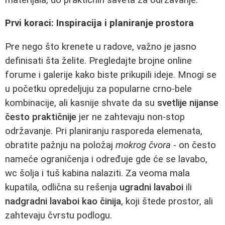
Prvi koraci: Inspiracija i planiranje prostora
Pre nego što krenete u radove, važno je jasno
definisati šta želite. Pregledajte brojne online
forume i galerije kako biste prikupili ideje. Mnogi se
u početku opredeljuju za popularne crno-bele
kombinacije, ali kasnije shvate da su
svetlije nijanse
često praktičnije
jer ne zahtevaju non-stop
održavanje. Pri planiranju rasporeda elemenata,
obratite pažnju na položaj
mokrog čvora
- on često
nameće ograničenja i određuje gde će se lavabo,
wc šolja i tuš kabina nalaziti. Za veoma mala
kupatila, odlična su rešenja
ugradni lavaboi
ili
nadgradni lavaboi kao činija
, koji štede prostor, ali
zahtevaju čvrstu podlogu.