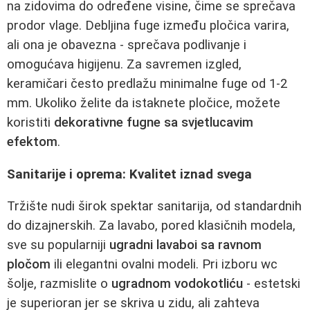
na zidovima do određene visine, čime se sprečava
prodor vlage. Debljina fuge između pločica varira,
ali ona je obavezna - sprečava podlivanje i
omogućava higijenu. Za savremen izgled,
keramičari često predlažu minimalne fuge od 1-2
mm. Ukoliko želite da istaknete pločice, možete
koristiti
dekorativne fugne sa svjetlucavim
efektom
.
Sanitarije i oprema: Kvalitet iznad svega
Tržište nudi širok spektar sanitarija, od standardnih
do dizajnerskih. Za lavabo, pored klasičnih modela,
sve su popularniji
ugradni lavaboi sa ravnom
pločom
ili elegantni ovalni modeli. Pri izboru wc
šolje, razmislite o
ugradnom vodokotliću
- estetski
je superioran jer se skriva u zidu, ali zahteva