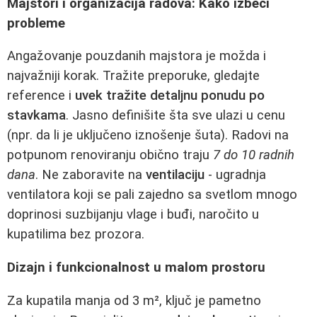
Majstori i organizacija radova: Kako izbeći
probleme
Angažovanje pouzdanih majstora je možda i
najvažniji korak. Tražite preporuke, gledajte
reference i
uvek tražite detaljnu ponudu po
stavkama
. Jasno definišite šta sve ulazi u cenu
(npr. da li je uključeno iznošenje šuta). Radovi na
potpunom renoviranju obično traju
7 do 10 radnih
dana
. Ne zaboravite na
ventilaciju
- ugradnja
ventilatora koji se pali zajedno sa svetlom mnogo
doprinosi suzbijanju vlage i buđi, naročito u
kupatilima bez prozora.
Dizajn i funkcionalnost u malom prostoru
Za kupatila manja od 3 m², ključ je pametno