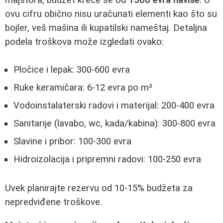
ovu cifru obično nisu uračunati elementi kao što su
bojler, veš mašina ili kupatilski nameštaj. Detaljna
podela troškova može izgledati ovako:
Pločice i lepak: 300-600 evra
Ruke keramičara: 6-12 evra po m²
Vodoinstalaterski radovi i materijal: 200-400 evra
Sanitarije (lavabo, wc, kada/kabina): 300-800 evra
Slavine i pribor: 100-300 evra
Hidroizolacija i pripremni radovi: 100-250 evra
Uvek planirajte rezervu od 10-15% budžeta za
nepredviđene troškove.