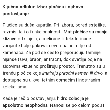
Ključna odluka: Izbor pločica i njihovo
postavljanje
Plučice su duša kupatila. Pri izboru, pored estetike,
razmislite i o funkcionalnosti.
Mat pločice su manje
klizave
od sjajnih, a melirane ili teksturisane
varijante bolje prikrivaju eventualne mrlje od
kamenaca. Za pod se često preporučuju tamnije
nijanse (siva, braon, antracit), dok svetlije boje na
zidovima vizuelno proširuju prostor. Trenutno su u
trendu pločice koje
imitiraju prirodni kamen ili drvo
, a
dostupne su u kvalitetnim domaćim i inostranim
kolekcijama.
Kada je reč o postavljanju,
hidroizolacija je
apsolutno neophodna
. Nanosi se po celom podu i